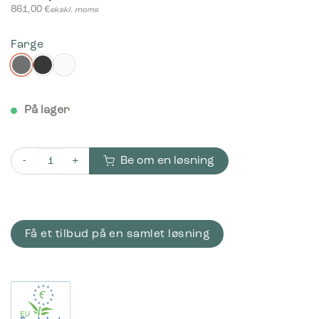
861,00
€
ekskl. moms
Farge
På lager
Be om en løsning
Bica Model 880 Avfallssortering 80 liter Opptil 11 fraksjoner an
Få et tilbud på en samlet løsning