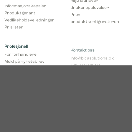
informasjonskapsler
Brukeropplevelser
Produktgaranti
Prøv
Vedlikeholdsveiledninger
produktkonfiguratoren
Prislister
Profesjonell
Kontakt oss
For forhandlere
info@bicasolutions.dk
Meld på nyhetsbrev
+45 82 30 40 00
(forhandlere)
Telefontider:
Bli forhandler
Man - tors: 8:00 - 16:00
pCon Planner
Fre: 8:00 - 14:00
Download brosjyrer
Download Center
Norge
c/o Acconor Postboks
80
1914 Ytre Enebakk
Org. nr. 819 085 072