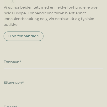
å
ø
l
l
a
it
n
a
r
Vi samarbeider tett med en rekke forhandlere over
t
n
t
hele Europa. Forhandlerne tilbyr blant annet
konsulentbesøk og salg via nettbutikk og fysiske
butikker.
Finn forhandler
Fornavn
Etternavn