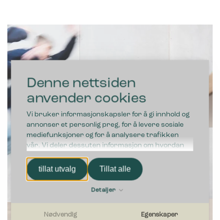
Denne nettsiden
anvender cookies
Vi bruker informasjonskapsler for å gi innhold og
annonser et personlig preg, for å levere sosiale
mediefunksjoner og for å analysere trafikken
vår. Vi deler dessuten informasjon om hvordan
du bruker nettstedet vårt, med partnerne våre
innen sosiale medier, annonsering og
tillat utvalg
Tillat alle
analysearbeid, som kan kombinere den med
annen informasjon du har gjort tilgjengelig for
Detaljer
dem, eller som de har samlet inn gjennom din
bruk av tjenestene deres.
Nødvendig
Egenskaper