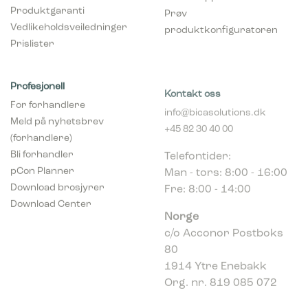
Produktgaranti
Prøv
Vedlikeholdsveiledninger
produktkonfiguratoren
Prislister
Profesjonell
Kontakt oss
For forhandlere
info@bicasolutions.dk
Meld på nyhetsbrev
+45 82 30 40 00
(forhandlere)
Telefontider:
Bli forhandler
Man - tors: 8:00 - 16:00
pCon Planner
Fre: 8:00 - 14:00
Download brosjyrer
Download Center
Norge
c/o Acconor Postboks
80
1914 Ytre Enebakk
Org. nr. 819 085 072