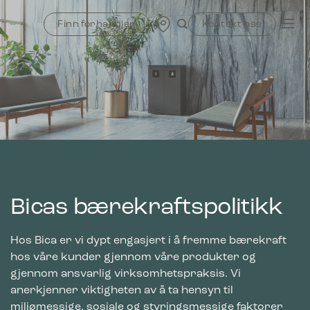
Skip
to
Finn forhandler
Kontakt oss
content
Bicas bærekraftspolitikk
Hos Bica er vi dypt engasjert i å fremme bærekraft
hos våre kunder gjennom våre produkter og
gjennom ansvarlig virksomhetspraksis. Vi
anerkjenner viktigheten av å ta hensyn til
miljømessige, sosiale og styringsmessige faktorer