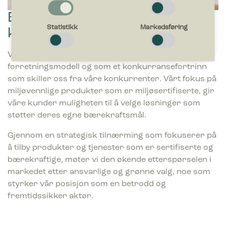
Bærekraft som
Nødvendig
Nødvendige cookies bidra til å gjøre en nettside brukbart ved
Statistikk
Markedsføring
konkurransefordel
at grunnleggende funksjoner som side navigasjon og tilgang
til sikre områder av nettstedet. Nettstedet kan ikke fungere
optimalt uten disse informasjonskapslene.
Vi ser bærekraft som en sentral drivkraft i vår
forretningsmodell og som et konkurransefortrinn
som skiller oss fra våre konkurrenter. Vårt fokus på
Egenskaper
Preferanse-cookies gjør et nettsted for å huske informasjon
miljøvennlige produkter som er miljøsertifiserte, gir
og endrer måten nettsiden oppfører seg eller ser ut, ting som
våre kunder muligheten til å velge løsninger som
ditt foretrukne språk eller den regionen du befinner deg i.
støtter deres egne bærekraftsmål.
Statistikk
Gjennom en strategisk tilnærming som fokuserer på
Statistikk-cookies hjelper eiere til å forstå hvordan
å tilby produkter og tjenester som er sertifiserte og
besøkende kommuniserer med nettsteder ved å samle inn og
bærekraftige, møter vi den økende etterspørselen i
rapportere informasjon anonymt.
markedet etter ansvarlige og grønne valg, noe som
styrker vår posisjon som en betrodd og
Markedsføring
fremtidssikker aktør.
Markedsførings-cookies brukes til å spore besøkende på
nettsteder. Hensikten er å vise annonser som er relevante og
engasjerende for den enkelte bruker og dermed mer