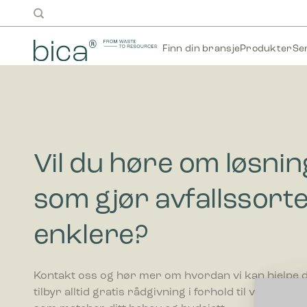
Skip
to
content
Finn din bransje
Produkter
Se
Vil du høre om løsni
som gjør avfallssort
enklere?
Kontakt oss og hør mer om hvordan vi kan hjelpe di
tilbyr alltid gratis rådgivning i forhold til valg av av