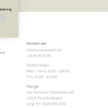
sføring
ksjoner
ungere
Kontakt oss
info@bicasolutions.dk
iden
re)
er deg i.
+45 82 30 40 00
Telefontider:
Man - tors: 8:00 - 16:00
nettsteder
Fre: 8:00 - 14:00
Norge
c/o Acconor Postboks 80
vise
1914 Ytre Enebakk
erdifull
Org. nr. 819 085 072