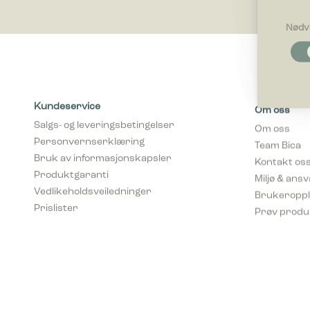
Nødv
Nødvendi
Nødvendig
som side n
optimalt 
Kundeservice
Om oss
Egenskap
Salgs- og leveringsbetingelser
Om oss
Preferans
Personvernserklæring
Team Bica
oppfører s
Bruk av informasjonskapsler
Kontakt os
Produktgaranti
Miljø & ans
Statistikk
Vedlikeholdsveiledninger
Brukeroppl
Statistik
Prislister
Prøv produ
ved å sam
Markedsfø
Markedsfø
annonser 
for utgiv