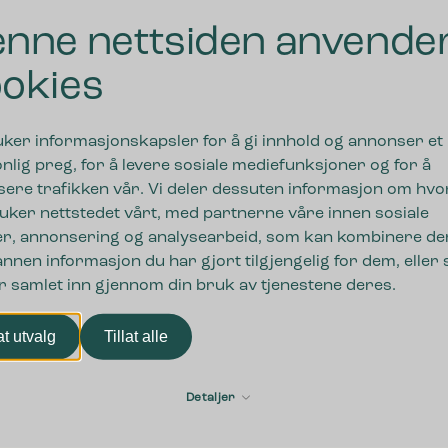
nne nettsiden anvende
Hva kan vi hjelpe deg med?
.
okies
 hele
besøk og salg
uker informasjonskapsler for å gi innhold og annonser et
nlig preg, for å levere sosiale mediefunksjoner og for å
sere trafikken vår. Vi deler dessuten informasjon om hv
uker nettstedet vårt, med partnerne våre innen sosiale
r, annonsering og analysearbeid, som kan kombinere de
nnen informasjon du har gjort tilgjengelig for dem, eller
r samlet inn gjennom din bruk av tjenestene deres.
lat utvalg
Tillat alle
Detaljer