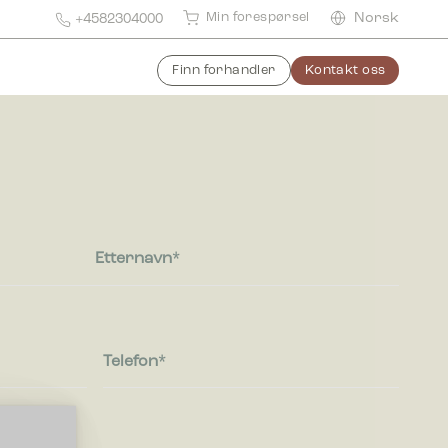
Min forespørsel
Norsk
+4582304000
Finn forhandler
Kontakt oss
Etternavn
Telefon