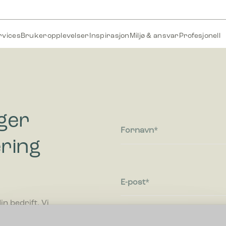
rvices
Brukeropplevelser
Inspirasjon
Miljø & ansvar
Profesjonell
nger
Fornavn
ering
E-post
n bedrift. Vi
fallsløsning