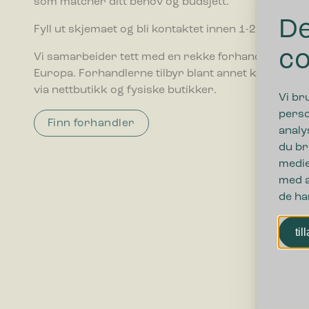
som matcher ditt behov og budsjett.
De
Fyll ut skjemaet og bli kontaktet innen 1-2 ukedager
co
Vi samarbeider tett med en rekke forhandlere over
Europa. Forhandlerne tilbyr blant annet konsulent
via nettbutikk og fysiske butikker.
Vi br
perso
Finn forhandler
analy
du br
medie
med a
de ha
til