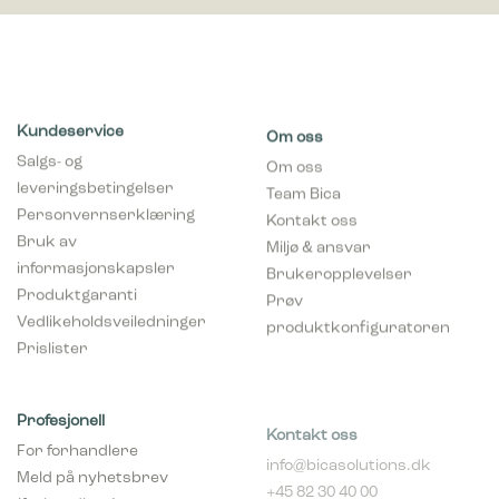
Kundeservice
Om oss
Salgs- og
Om oss
leveringsbetingelser
Team Bica
Personvernserklæring
Kontakt oss
Bruk av
Miljø & ansvar
informasjonskapsler
Brukeropplevelser
Produktgaranti
Prøv
Vedlikeholdsveiledninger
produktkonfiguratoren
Prislister
Profesjonell
Kontakt oss
For forhandlere
info@bicasolutions.dk
Meld på nyhetsbrev
+45 82 30 40 00
(forhandlere)