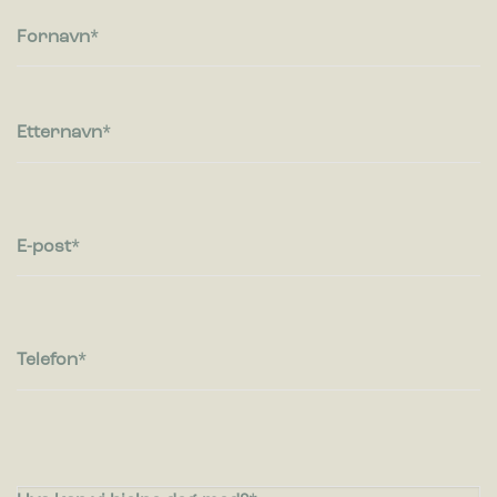
Fornavn
Markedsføring
Markedsførings-cookies brukes til å spore besøkende på
nettsteder. Hensikten er å vise annonser som er relevante og
engasjerende for den enkelte bruker og dermed mer
Etternavn
verdifull for utgivere og tredjeparts annonsører.
E-post
Telefon