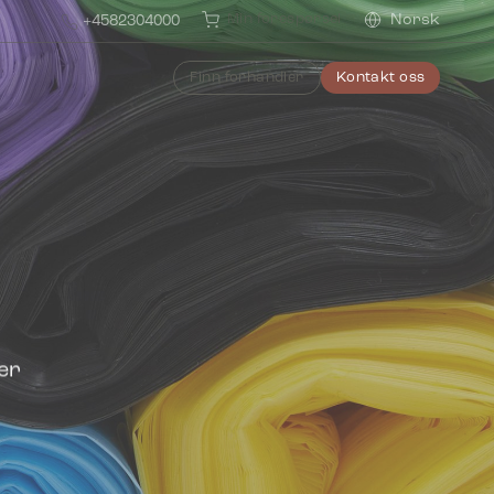
Min forespørsel
Norsk
+4582304000
Finn forhandler
Kontakt oss
der