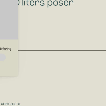
= 60 liters poser
sføring
ksjoner
ungere
iden
er deg i.
POSEGUIDE