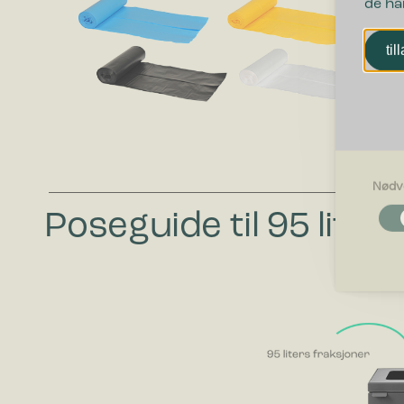
de ha
til
Nødv
Nødvendi
Poseguide til 95 liter
Nødvendig
som side n
optimalt 
Egenskap
Preferans
oppfører s
Statistikk