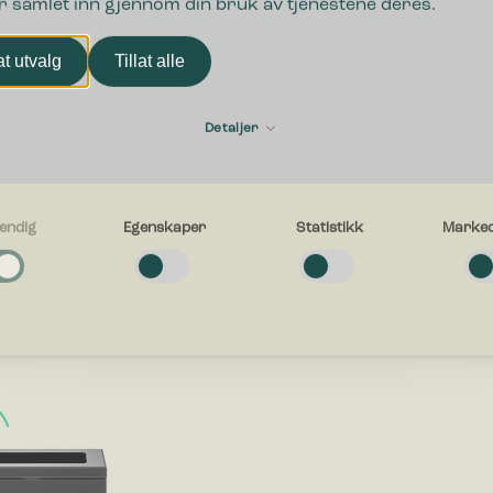
r samlet inn gjennom din bruk av tjenestene deres.
lat utvalg
Tillat alle
Detaljer
endig
Egenskaper
Statistikk
Marked
g
s fraksjoner
e cookies bidra til å gjøre en nettside brukbart ved at grunnleggende fun
avigasjon og tilgang til sikre områder av nettstedet. Nettstedet kan ikke f
uten disse informasjonskapslene.
er
e-cookies gjør et nettsted for å huske informasjon og endrer måten netts
eg eller ser ut, ting som ditt foretrukne språk eller den regionen du befinn