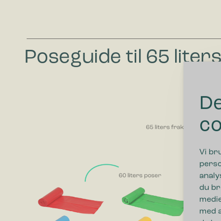
Poseguide til 65 liter
De
co
Vi br
perso
analy
du br
medie
med a