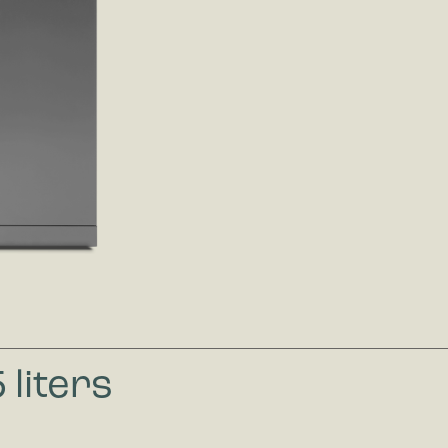
k-cookies hjelper eiere til å forstå hvordan besøkende kommuniserer med 
le inn og rapportere informasjon anonymt.
ring
rings-cookies brukes til å spore besøkende på nettsteder. Hensikten er å 
som er relevante og engasjerende for den enkelte bruker og dermed mer v
ere og tredjeparts annonsører.
 liters