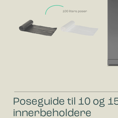
Statistik
ved å sam
Markedsfø
Markedsfø
annonser 
for utgiv
Poseguide til 10 og 15
innerbeholdere