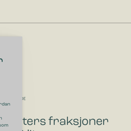
r
POSEGUIDE
ordan
65 liters fraksjoner
n
 som