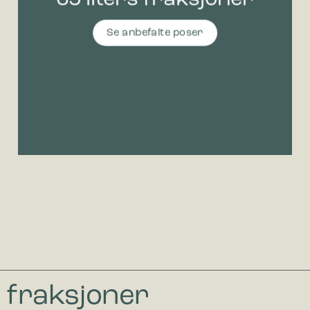
Se anbefalte poser
s fraksjoner