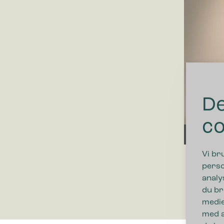
De
co
00:00
Vi br
perso
analy
du br
medie
med a