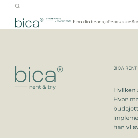
Skip
to
content
Finn din bransje
Produkter
Se
BICA RENT
Hvilken 
Hvor ma
budsjet
impleme
har vi s