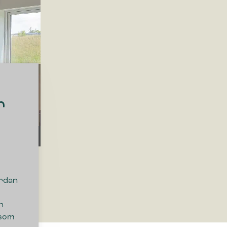
r
1
ordan
n
 som