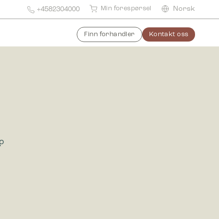
Min forespørsel
Norsk
+4582304000
Finn forhandler
Kontakt oss
?