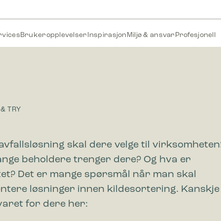
rvices
Brukeropplevelser
Inspirasjon
Miljø & ansvar
Profesjonell
 & TRY
avfallsløsning skal dere velge til virksomheten
nge beholdere trenger dere? Og hva er
tet? Det er mange spørsmål når man skal
ntere løsninger innen kildesortering. Kanskje
varet for dere her: