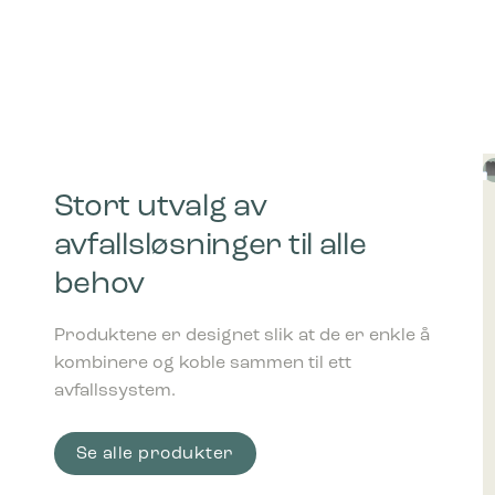
Statistik
ved å sam
Markedsfø
Markedsfø
annonser 
for utgiv
Stort utvalg av
avfallsløsninger til alle
behov
Produktene er designet slik at de er enkle å
kombinere og koble sammen til ett
avfallssystem.
Se alle produkter