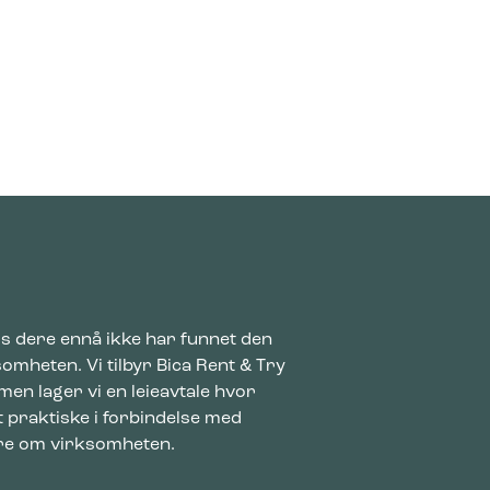
is dere ennå ikke har funnet den
somheten. Vi tilbyr Bica Rent & Try
men lager vi en leieavtale hvor
et praktiske i forbindelse med
ere om virksomheten.