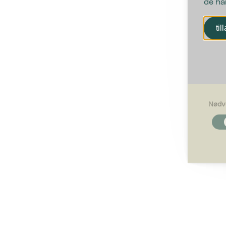
de ha
til
Nødv
Nødvendi
Nødvendig
som side n
optimalt 
Egenskap
Preferans
oppfører s
Statistikk