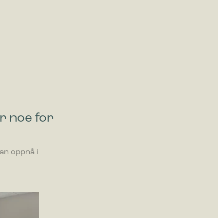
r noe for
kan oppnå i