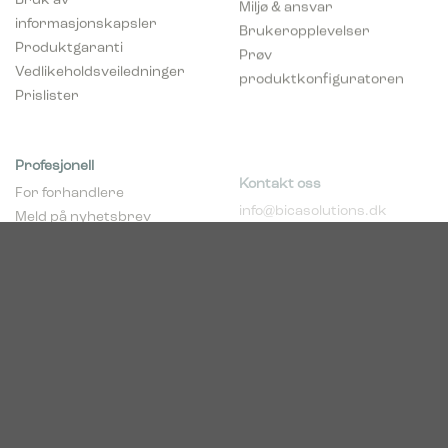
informasjonskapsler
Brukeropplevelser
Produktgaranti
Prøv
Vedlikeholdsveiledninger
produktkonfiguratoren
Prislister
Profesjonell
Kontakt oss
For forhandlere
info@bicasolutions.dk
Meld på nyhetsbrev
+45 82 30 40 00
(forhandlere)
Bli forhandler
Telefontider:
pCon Planner
Man - tors: 8:00 - 16:00
Download brosjyrer
Fre: 8:00 - 14:00
Download Center
Norge
c/o Acconor Postboks
80
1914 Ytre Enebakk
Org. nr. 819 085 072