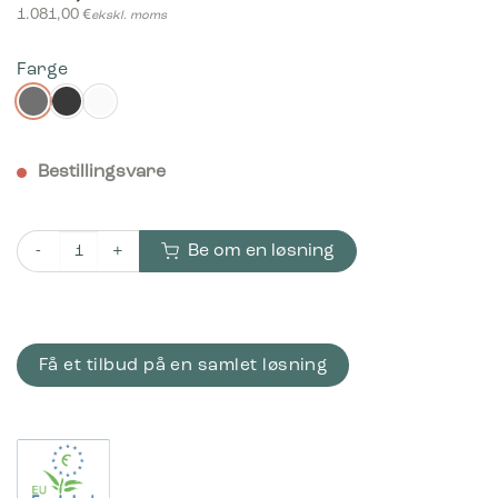
1.081,00
€
ekskl. moms
Farge
Bestillingsvare
Be om en løsning
Bica Model 950 Avfallssortering 2x65 + 2x45 liter Med hyller ant
Få et tilbud på en samlet løsning