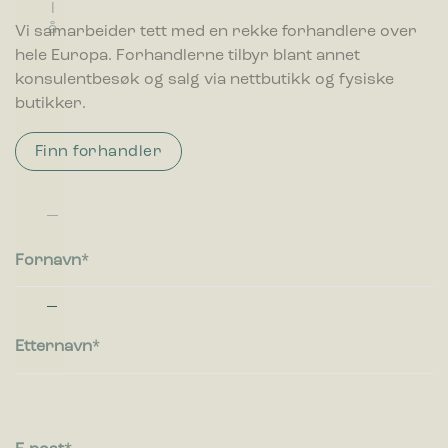
a
l
r
r
u
v
ø
k.
e
v
å
å
ø
l
it
d
Vi samarbeider tett med en rekke forhandlere over
n
f
n
hele Europa. Forhandlerne tilbyr blant annet
k
a
n
o
ll
konsulentbesøk og salg via nettbutikk og fysiske
bl
s
butikker.
in
b
g
e
Finn forhandler
h
o
l
d
e
r
Fornavn
e
Etternavn