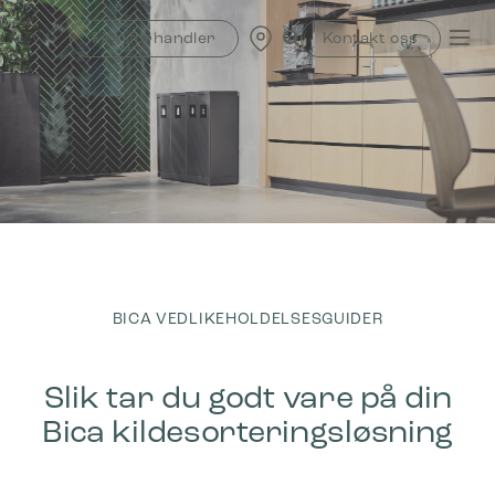
Skip
to
Finn forhandler
Kontakt oss
content
BICA VEDLIKEHOLDELSESGUIDER
Slik tar du godt vare på din
Bica kildesorteringsløsning