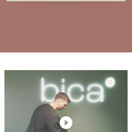
Egenskaper
Preferanse-cookies gjør et nettsted for å huske informasjon
og endrer måten nettsiden oppfører seg eller ser ut, ting som
ditt foretrukne språk eller den regionen du befinner deg i.
Statistikk
Statistikk-cookies hjelper eiere til å forstå hvordan
besøkende kommuniserer med nettsteder ved å samle inn og
rapportere informasjon anonymt.
Markedsføring
Markedsførings-cookies brukes til å spore besøkende på
nettsteder. Hensikten er å vise annonser som er relevante og
engasjerende for den enkelte bruker og dermed mer
verdifull for utgivere og tredjeparts annonsører.