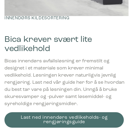
INNENDØRS KILDESORTERING
Bica krever svært lite
vedlikehold
Bicas innendørs avfallsløsning er fremstilt og
designet i et materiale som krever minimal
vedlikehold. Løsningen krever naturligvis jevnlig
rengjøring. Last ned vår guide her for å se hvordan
du best tar vare på løsningen din. Unngå å bruke
skuresvamper og -pulver samt løsemiddel- og
syreholdige rengjøringsmidler.
Last ned innendørs vedlikeholds- og
rengjøringsguide