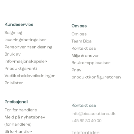
Kundeservice
Om oss
Salgs- og
Om oss
leveringsbetingelser
Team Bica
Personvernserklæring
Kontakt oss
Bruk av
Miljø & ansvar
informasjonskapsler
Brukeropplevelser
Produktgaranti
Prøv
Vedlikeholdsveiledninger
produktkonfiguratoren
Prislister
Profesjonell
Kontakt oss
For forhandlere
info@bicasolutions.dk
Meld på nyhetsbrev
+45 82 30 40 00
(forhandlere)
Telefontider:
Bli forhandler
Man - tors: 8:00 - 16:00