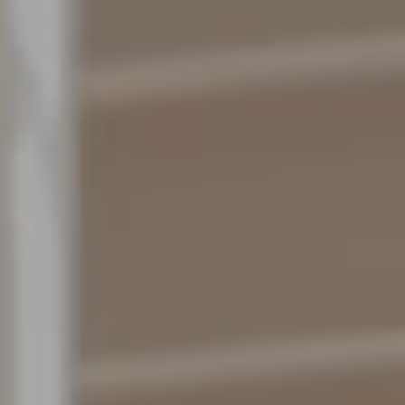
Markedsførings-cookies brukes til å spore besøkende på
nettsteder. Hensikten er å vise annonser som er relevante og
engasjerende for den enkelte bruker og dermed mer
verdifull for utgivere og tredjeparts annonsører.