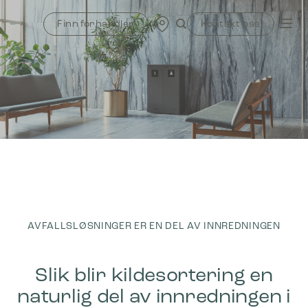
Skip
to
Finn forhandler
Kontakt oss
content
AVFALLSLØSNINGER ER EN DEL AV INNREDNINGEN
Slik blir kildesortering en
naturlig del av innredningen i