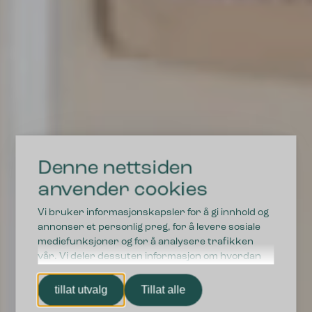
Denne nettsiden
anvender cookies
Vi bruker informasjonskapsler for å gi innhold og
annonser et personlig preg, for å levere sosiale
mediefunksjoner og for å analysere trafikken
vår. Vi deler dessuten informasjon om hvordan
du bruker nettstedet vårt, med partnerne våre
innen sosiale medier, annonsering og
tillat utvalg
Tillat alle
analysearbeid, som kan kombinere den med