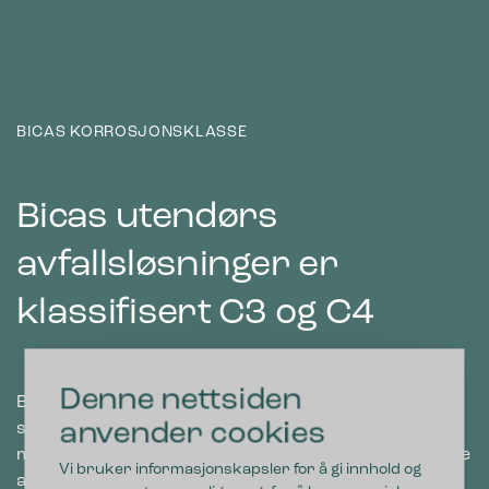
BICAS KORROSJONSKLASSE
Bicas utendørs
avfallsløsninger er
klassifisert C3 og C4
Denne nettsiden
Bicas utendørs avfallsbeholdere er alle produsert i
anvender cookies
stål. Dette materialet er sterkt og har lang levetid,
men som beskrevet ovenfor kan stålprodukter ruste
Vi bruker informasjonskapsler for å gi innhold og
avhengig av miljøet de plasseres i.