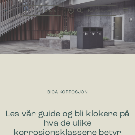
Skip
to
Finn forhandler
Kontakt oss
content
BICA KORROSJON
Les vår guide og bli klokere på
hva de ulike
korrosjonsklassene betyr