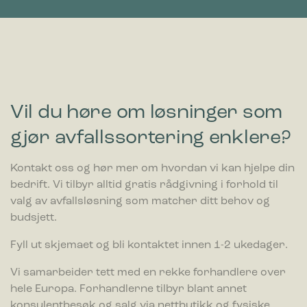
Statistikk
Statistikk-cookies hjelper eiere til å forstå hvordan
besøkende kommuniserer med nettsteder ved å samle inn og
rapportere informasjon anonymt.
Markedsføring
Markedsførings-cookies brukes til å spore besøkende på
Vil du høre om løsninger som
nettsteder. Hensikten er å vise annonser som er relevante og
engasjerende for den enkelte bruker og dermed mer
gjør avfallssortering enklere?
verdifull for utgivere og tredjeparts annonsører.
Kontakt oss og hør mer om hvordan vi kan hjelpe din
bedrift. Vi tilbyr alltid gratis rådgivning i forhold til
valg av avfallsløsning som matcher ditt behov og
budsjett.
Fyll ut skjemaet og bli kontaktet innen 1-2 ukedager.
Vi samarbeider tett med en rekke forhandlere over
hele Europa. Forhandlerne tilbyr blant annet
konsulentbesøk og salg via nettbutikk og fysiske