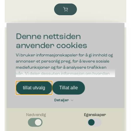
Denne nettsiden
anvender cookies
Vi bruker informasjonskapsler for å gi innhold og
annonser et personlig preg, for å levere sosiale
mediefunksjoner og for å analysere trafikken
vår. Vi deler dessuten informasjon om hvordan
du bruker nettstedet vårt, med partnerne våre
innen sosiale medier, annonsering og
tillat utvalg
Tillat alle
analysearbeid, som kan kombinere den med
annen informasjon du har gjort tilgjengelig for
Detaljer
dem, eller som de har samlet inn gjennom din
bruk av tjenestene deres.
Nødvendig
Egenskaper
Nødvendig