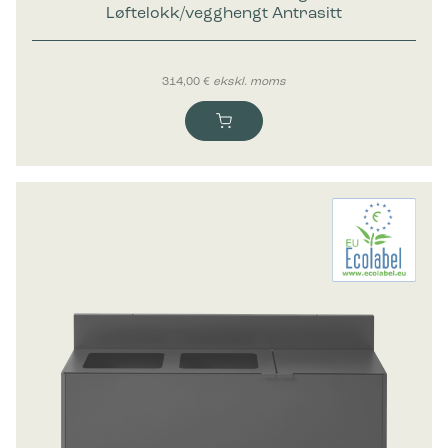
Løftelokk/vegghengt Antrasitt
314,00
€
ekskl. moms