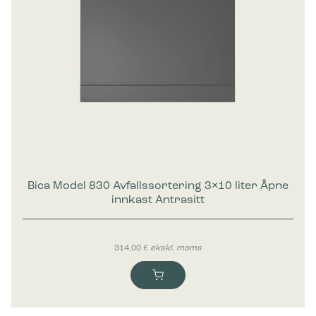
Bica Model 830 Avfallssortering 3×10 liter Åpne
innkast Antrasitt
314,00
€
ekskl. moms