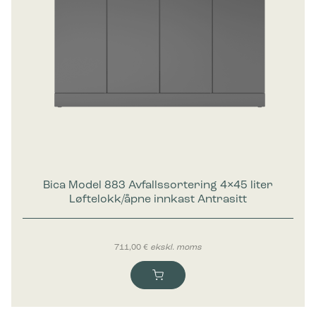
Bica Model 883 Avfallssortering 4×45 liter
Løftelokk/åpne innkast Antrasitt
711,00
€
ekskl. moms