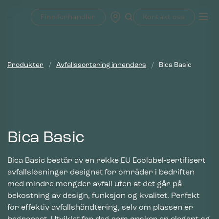
Skip
to
Finn forhandler
Kontakt oss
content
Produkter
/
Avfallssortering innendørs
/
Bica Basic
Bica Basic
Bica Basic består av en rekke EU Ecolabel-sertifisert
avfallsløsninger designet for områder i bedriften
med mindre mengder avfall uten at det går på
bekostning av design, funksjon og kvalitet. Perfekt
for effektiv avfallshåndtering, selv om plassen er