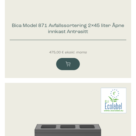
Bica Model 871 Avfallssortering 2×45 liter Åpne
innkast Antrasitt
475,00
€
ekskl. moms