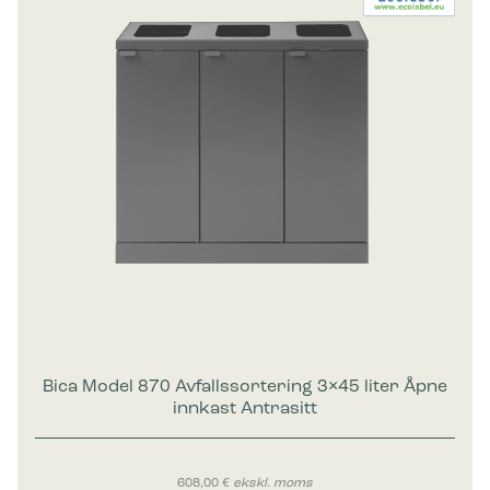
Bica Model 870 Avfallssortering 3×45 liter Åpne
innkast Antrasitt
608,00
€
ekskl. moms