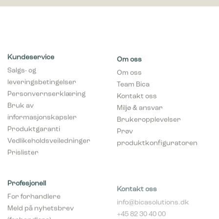
750,00
€
ekskl. moms
Bica Model 622 Avfallsbeholder 90 liter
Lett antrasitt Dobbel flaskeinnkast
Kundeservice
Om oss
Salgs- og
Om oss
1.280,00
€
ekskl. moms
leveringsbetingelser
Team Bica
Personvernserklæring
Kontakt oss
Bruk av
Miljø & ansvar
informasjonskapsler
Brukeropplevelser
Produktgaranti
Prøv
Vedlikeholdsveiledninger
produktkonfiguratoren
Prislister
Profesjonell
Kontakt oss
For forhandlere
info@bicasolutions.dk
Meld på nyhetsbrev
+45 82 30 40 00
(forhandlere)