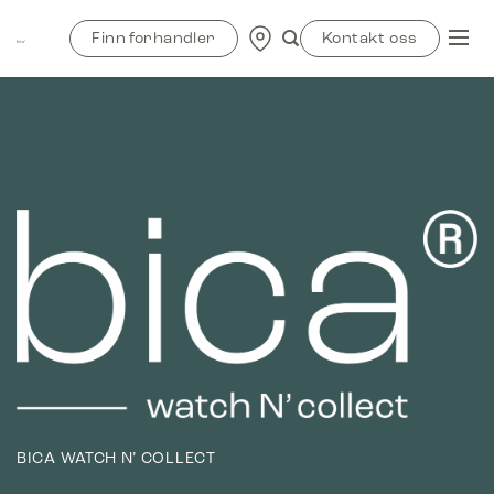
Skip
to
Finn forhandler
Kontakt oss
content
BICA WATCH N’ COLLECT