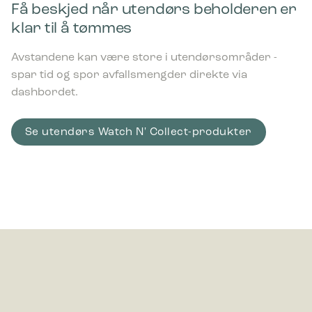
engasjerende for den enkelte bruker og dermed mer
Få beskjed når utendørs beholderen er
verdifull for utgivere og tredjeparts annonsører.
klar til å tømmes
Avstandene kan være store i utendørsområder -
spar tid og spor avfallsmengder direkte via
dashbordet.
Se utendørs Watch N' Collect-produkter
Bica Modell 625 Avfallsbeholder 70 liter
Åpent front innkast Antrasitt
637,00
€
ekskl. moms
Nyhet