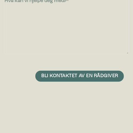
Hva kan vi hjelpe deg med?
1.280,00
€
ekskl. moms
Bestillings
vare
Bica Model 711 Avfallsbeholder 100 liter
Svart