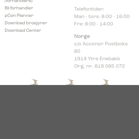
Telefontider:
Bli forhandler
Man - tors: 8:00 - 16:00
pCon Planner
Bica Model 5081 Avfallsbeholder 100
Fre: 8:00 - 14:00
Download brosjyrer
liter Antrasitt
Download Center
Norge
c/o Acconor Postboks
834,00
€
80
ekskl. moms
Bica Model 976 Avfallssortering 3×65
1914 Ytre Enebakk
liter Fotpedaler
Org. nr. 819 085 072
1.915,00
€
ekskl. moms
© 2026. Bica. All rights reserved.