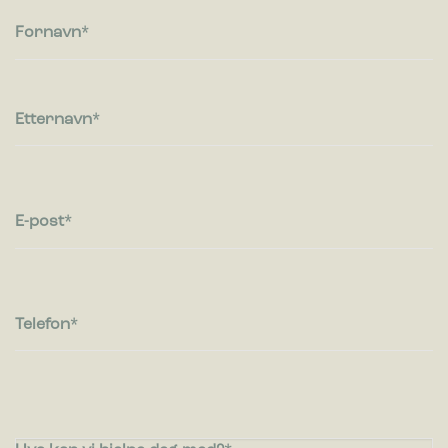
Fornavn
Bestillings
vare
Etternavn
E-post
Bica Model 712 Avfallssortering 2×100
liter Svart
Telefon
1.319,00
€
ekskl. moms
Bica Model 623 Avfallsbeholder 90 liter
Lett antrasitt Dobbel åpen innkast