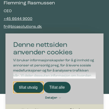
Flemming Rasmussen
CEO
+45 6644 9000
fr@bicasolutions.dk
Denne nettsiden
anvender cookies
Vi bruker informasjonskapsler for å gi innhold og
annonser et personlig preg, for å levere sosiale
mediefunksjoner og for å analysere trafikken
vår. Vi deler dessuten informasjon om hvordan
du bruker nettstedet vårt, med partnerne våre
innen sosiale medier, annonsering og
tillat utvalg
Tillat alle
analysearbeid, som kan kombinere den med
annen informasjon du har gjort tilgjengelig for
Detaljer
dem, eller som de har samlet inn gjennom din
bruk av tjenestene deres.