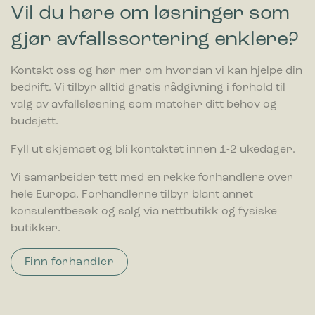
Vil du høre om løsninger som
gjør avfallssortering enklere?
Kontakt oss og hør mer om hvordan vi kan hjelpe din
bedrift. Vi tilbyr alltid gratis rådgivning i forhold til
valg av avfallsløsning som matcher ditt behov og
budsjett.
Bica Model 713 Avfallssortering 3×100
liter Svart
Fyll ut skjemaet og bli kontaktet innen 1-2 ukedager.
Vi samarbeider tett med en rekke forhandlere over
2.122,00
€
hele Europa. Forhandlerne tilbyr blant annet
ekskl. moms
Bica Modell 626 Avfallsbeholder 70 liter
konsulentbesøk og salg via nettbutikk og fysiske
Flaskeinnkast foran Antrasitt
butikker.
Finn forhandler
637,00
€
ekskl. moms