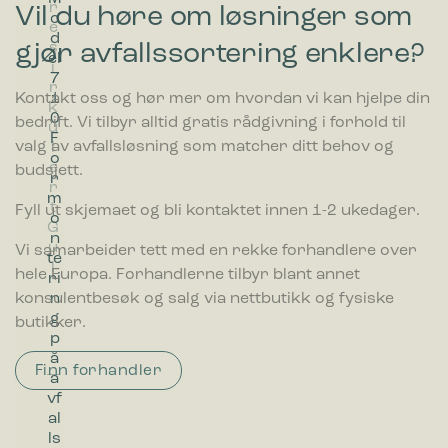
r
r
,
Vil du høre om løsninger som
o
S
e
e
v
d
e
gjør avfallssortering enklere?
s
s
i
el
n
i
i
r
7
s
r
r
g
1
o
Kontakt oss og hør mer om hvordan vi kan hjelpe din
k
k
i
0
r
bedrift. Vi tilbyr alltid gratis rådgivning i forhold til
u
u
n
F
valg av avfallsløsning som matcher ditt behov og
l
l
T
o
e
e
r
budsjett.
r
r
r
a
m
t
t
n
Fyll ut skjemaet og bli kontaktet innen 1-2 ukedager.
o
G
S
s
n
u
v
p
Vi samarbeider tett med en rekke forhandlere over
te
l
a
a
hele Europa. Forhandlerne tilbyr blant annet
ri
r
r
n
konsulentbesøk og salg via nettbutikk og fysiske
t
e
g
butikker.
n
p
t
å
Finn forhandler
a
vf
al
ls