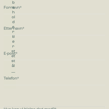
b
e
Fornavn
h
ol
d
e
Etternavn
r
B
ø
r
st
E-post
et
st
ål
Telefon