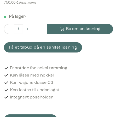
750,00
€
ekskl. moms
På lager
Be om en løsning
Bica Model 711 Avfallsbeholder 100 liter Svart antall
Få et tilbud på en samlet løsning
Frontdør for enkel tømming
Kan låses med nøkkel
Korrosjonsklasse C3
Kan festes til underlaget
Integrert poseholder