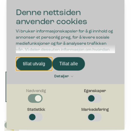
Denne nettsiden
anvender cookies
Vi bruker informasjonskapsler for å gi innhold og
annonser et personlig preg, for å levere sosiale
mediefunksjoner og for å analysere trafikken
vår. Vi deler dessuten informasjon om hvordan
du bruker nettstedet vårt, med partnerne våre
innen sosiale medier, annonsering og
tillat utvalg
Tillat alle
analysearbeid, som kan kombinere den med
annen informasjon du har gjort tilgjengelig for
Detaljer
dem, eller som de har samlet inn gjennom din
bruk av tjenestene deres.
Nødvendig
Egenskaper
Nødvendig
Nødvendige cookies bidra til å gjøre en nettside brukbart ved
Statistikk
Markedsføring
at grunnleggende funksjoner som side navigasjon og tilgang
til sikre områder av nettstedet. Nettstedet kan ikke fungere
optimalt uten disse informasjonskapslene.