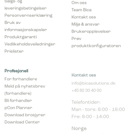
leveringsbetingelser
Team Bica
Personvernserklæring
Kontakt oss
Bruk av
Miljø & ansvar
informasjonskapsler
Brukeropplevelser
Produktgaranti
Prøv
Vedlikeholdsveiledninger
produktkonfiguratoren
Prislister
Profesjonell
Kontakt oss
For forhandlere
info@bicasolutions.dk
Meld på nyhetsbrev
+45 82 30 40 00
(forhandlere)
Telefontider:
Bli forhandler
Man - tors: 8:00 - 16:00
pCon Planner
Fre: 8:00 - 14:00
Download brosjyrer
Download Center
Norge
c/o Acconor Postboks