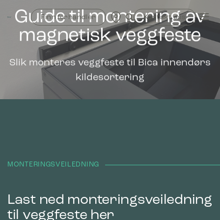
Skip
Guide til montering av
to
Finn forhandler
Kontakt oss
content
magnetisk veggfeste
Slik monteres veggfeste til Bica innendørs
kildesortering
MONTERINGSVEILEDNING
Last ned monteringsveiledning
til veggfeste her