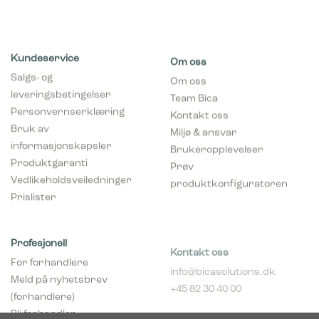
Kundeservice
Om oss
Salgs- og
Om oss
leveringsbetingelser
Team Bica
Personvernserklæring
Kontakt oss
Bruk av
Miljø & ansvar
informasjonskapsler
Brukeropplevelser
Produktgaranti
Prøv
Vedlikeholdsveiledninger
produktkonfiguratoren
Prislister
Profesjonell
Kontakt oss
For forhandlere
info@bicasolutions.dk
Meld på nyhetsbrev
+45 82 30 40 00
(forhandlere)
Telefontider:
Bli forhandler