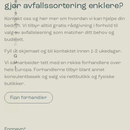
e
gjør avfallssortering enklere?
s
i
s
n
Egenskaper
i
r
i
s
Preferanse-cookies gjør et nettsted for å huske informasjon
r
g
r
o
Kontakt oss og hør mer om hvordan vi kan hjelpe din
og endrer måten nettsiden oppfører seg eller ser ut, ting som
k
i
k
r
bedrift. Vi tilbyr alltid gratis rådgivning i forhold til
ditt foretrukne språk eller den regionen du befinner deg i.
u
n
u
valg av avfallsløsning som matcher ditt behov og
l
T
l
e
r
e
budsjett.
Statistikk
r
a
r
Statistikk-cookies hjelper eiere til å forstå hvordan
t
n
t
Fyll ut skjemaet og bli kontaktet innen 1-2 ukedager.
besøkende kommuniserer med nettsteder ved å samle inn og
G
s
S
rapportere informasjon anonymt.
u
p
v
Vi samarbeider tett med en rekke forhandlere over
l
a
a
hele Europa. Forhandlerne tilbyr blant annet
Markedsføring
r
r
konsulentbesøk og salg via nettbutikk og fysiske
Markedsførings-cookies brukes til å spore besøkende på
e
t
butikker.
nettsteder. Hensikten er å vise annonser som er relevante og
n
engasjerende for den enkelte bruker og dermed mer
t
verdifull for utgivere og tredjeparts annonsører.
Finn forhandler
Fornavn