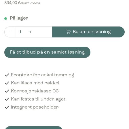
834,00
€
ekskl. moms
På lager
Be om en løsning
Bica Model 5081 Avfallsbeholder 100 liter Antrasitt antall
Få et tilbud på en samlet løsning
Frontdør for enkel tømming
Kan låses med nøkkel
Korrosjonsklasse C3
Kan festes til underlaget
Integrert poseholder