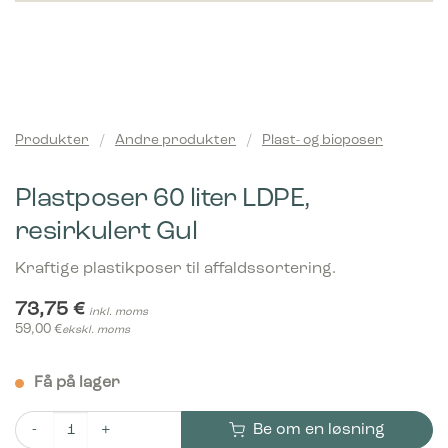
Produkter
/
Andre produkter
/
Plast- og bioposer
Plastposer 60 liter LDPE,
resirkulert Gul
Kraftige plastikposer til affaldssortering.
73,75
€
inkl. moms
59,00
€
ekskl. moms
Få på lager
Be om en løsning
Plastposer 60 liter LDPE, resirkulert Gul antall