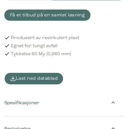
Få et tilbud på en samlet løsning
Produsert av resirkulert plast
Egnet for tungt avfall
Tykkelse 60 My (0,060 mm)
Last ned datablad
Spesifikasjoner
Beskrivelse