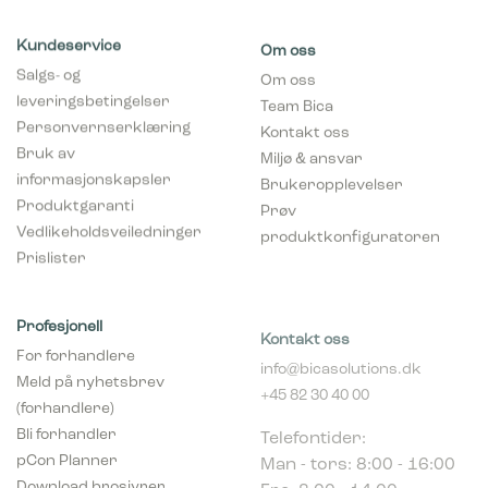
Kundeservice
Om oss
Salgs- og
Om oss
leveringsbetingelser
Team Bica
Personvernserklæring
Kontakt oss
Bruk av
Miljø & ansvar
informasjonskapsler
Brukeropplevelser
Produktgaranti
Prøv
Vedlikeholdsveiledninger
produktkonfiguratoren
Prislister
Profesjonell
Kontakt oss
For forhandlere
info@bicasolutions.dk
Meld på nyhetsbrev
+45 82 30 40 00
(forhandlere)
Telefontider:
Bli forhandler
Man - tors: 8:00 - 16:00
pCon Planner
Fre: 8:00 - 14:00
Download brosjyrer