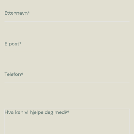
rapportere informasjon anonymt.
Etternavn
Markedsføring
Markedsførings-cookies brukes til å spore besøkende på
nettsteder. Hensikten er å vise annonser som er relevante og
engasjerende for den enkelte bruker og dermed mer
verdifull for utgivere og tredjeparts annonsører.
E-post
Telefon
Hva kan vi hjelpe deg med?