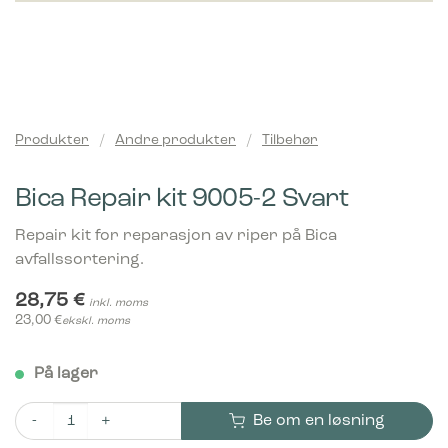
Produkter
/
Andre produkter
/
Tilbehør
Bica Repair kit 9005-2 Svart
Repair kit for reparasjon av riper på Bica
avfallssortering.
28,75
€
inkl. moms
23,00
€
ekskl. moms
På lager
Be om en løsning
Bica Repair kit 9005-2 Svart antall