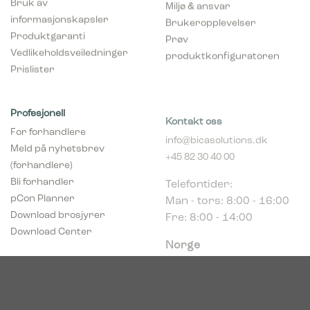
Bruk av
Miljø & ansvar
informasjonskapsler
Brukeropplevelser
Produktgaranti
Prøv
Vedlikeholdsveiledninger
produktkonfiguratoren
Prislister
Profesjonell
Kontakt oss
For forhandlere
info@bicasolutions.dk
Meld på nyhetsbrev
+45 82 30 40 00
(forhandlere)
Telefontider:
Bli forhandler
Man - tors: 8:00 - 16:00
pCon Planner
Fre: 8:00 - 14:00
Download brosjyrer
Download Center
Norge
c/o Acconor Postboks
80
1914 Ytre Enebakk
Org. nr. 819 085 072