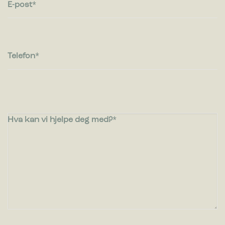
E-post
Markedsførings-cookies brukes til å spore besøkende på
nettsteder. Hensikten er å vise annonser som er relevante og
engasjerende for den enkelte bruker og dermed mer
verdifull for utgivere og tredjeparts annonsører.
Telefon
Hva kan vi hjelpe deg med?