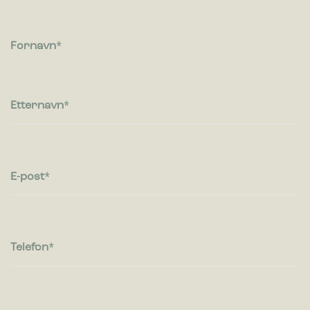
rapportere informasjon anonymt.
Markedsføring
Fornavn
Markedsførings-cookies brukes til å spore besøkende på
nettsteder. Hensikten er å vise annonser som er relevante og
engasjerende for den enkelte bruker og dermed mer
verdifull for utgivere og tredjeparts annonsører.
Etternavn
E-post
Telefon