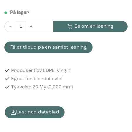
På lager
Be om en løsning
Bica Plastposer 25 liter LDPE, virgin Svart antall
Få et tilbud på en samlet løsning
Produsert av LDPE, virgin
Egnet for blandet avfall
Tykkelse 20 My (0,020 mm)
Last ned datablad