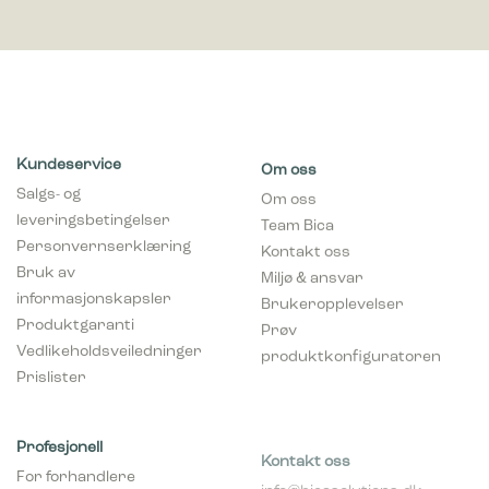
Kundeservice
Om oss
Salgs- og
Om oss
leveringsbetingelser
Team Bica
Personvernserklæring
Kontakt oss
Bruk av
Miljø & ansvar
informasjonskapsler
Brukeropplevelser
Produktgaranti
Prøv
Vedlikeholdsveiledninger
produktkonfiguratoren
Prislister
Profesjonell
Kontakt oss
For forhandlere
info@bicasolutions.dk