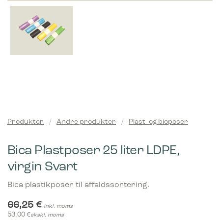
Produkter
/
Andre produkter
/
Plast- og bioposer
Bica Plastposer 25 liter LDPE,
virgin Svart
Bica plastikposer til affaldssortering.
66,25
€
inkl. moms
53,00
€
ekskl. moms