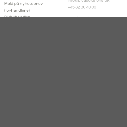
Meld på nyhetsbrev
+45 82 30 40 00
(forhandlere)
Telefontider:
Bli forhandler
Man - tors: 8:00 - 16:00
pCon Planner
Fre: 8:00 - 14:00
Download brosjyrer
Download Center
Norge
c/o Acconor Postboks
80
1914 Ytre Enebakk
Org. nr. 819 085 072
© 2026. Bica. All rights reserved.