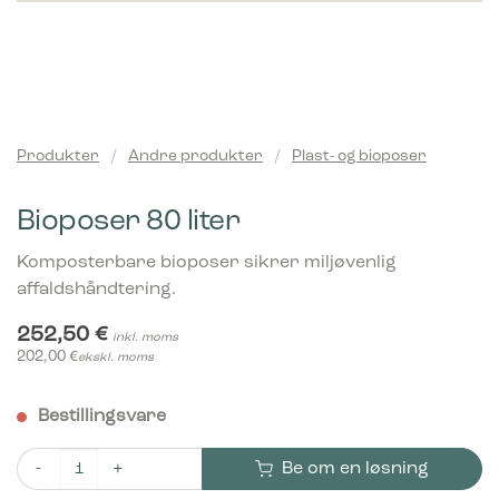
Produkter
/
Andre produkter
/
Plast- og bioposer
Bioposer 80 liter
Komposterbare bioposer sikrer miljøvenlig
affaldshåndtering.
252,50
€
inkl. moms
202,00
€
ekskl. moms
Bestillingsvare
Be om en løsning
Bioposer 80 liter antall