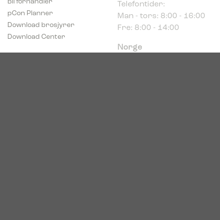
Man - tors: 8:00 - 16:00
pCon Planner
Fre: 8:00 - 14:00
Download brosjyrer
Download Center
Norge
c/o Acconor Postboks
80
1914 Ytre Enebakk
Org. nr. 819 085 072
© 2026. Bica. All rights reserved.