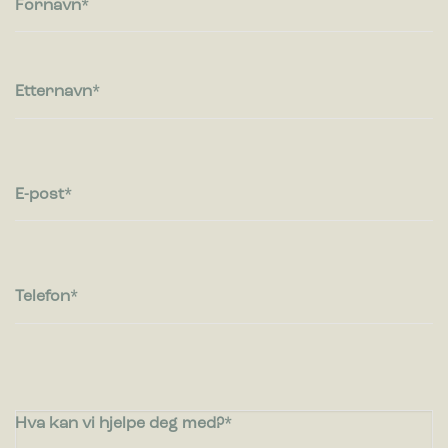
Fornavn
besøkende kommuniserer med nettsteder ved å samle inn og
rapportere informasjon anonymt.
Markedsføring
Etternavn
Markedsførings-cookies brukes til å spore besøkende på
nettsteder. Hensikten er å vise annonser som er relevante og
engasjerende for den enkelte bruker og dermed mer
verdifull for utgivere og tredjeparts annonsører.
E-post
Telefon
Hva kan vi hjelpe deg med?