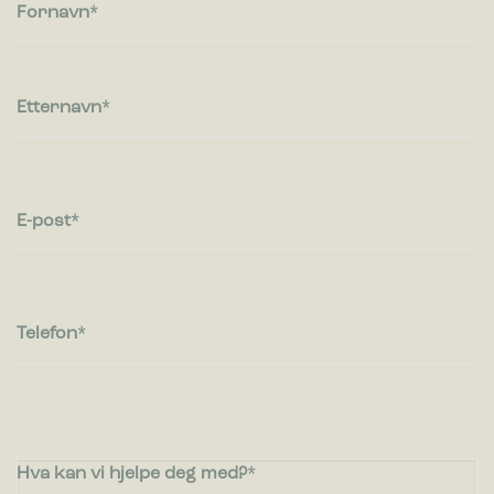
besøkende kommuniserer med nettsteder ved å samle inn og
Fornavn
rapportere informasjon anonymt.
Markedsføring
Markedsførings-cookies brukes til å spore besøkende på
Etternavn
nettsteder. Hensikten er å vise annonser som er relevante og
engasjerende for den enkelte bruker og dermed mer
verdifull for utgivere og tredjeparts annonsører.
E-post
Telefon
Hva kan vi hjelpe deg med?