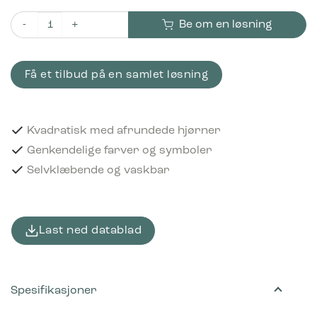
Be om en løsning
Piktogram Batterier 12x12 cm Selvklæbende Rød antall
Få et tilbud på en samlet løsning
Kvadratisk med afrundede hjørner
Genkendelige farver og symboler
Selvklæbende og vaskbar
Last ned datablad
Spesifikasjoner