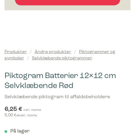
Produkter
/
Andre produkter
/
Piktogrammer og
symboler
/
Selvklæbende piktogrammer
Piktogram Batterier 12×12 cm
Selvklæbende Rød
Selvklæbende piktogram til affaldsbeholdere
6,25
€
inkl. moms
5,00
€
ekskl. moms
På lager