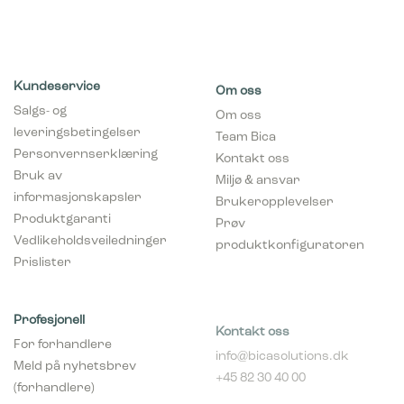
Kundeservice
Om oss
Salgs- og
Om oss
leveringsbetingelser
Team Bica
Personvernserklæring
Kontakt oss
Bruk av
Miljø & ansvar
informasjonskapsler
Brukeropplevelser
Produktgaranti
Prøv
Vedlikeholdsveiledninger
produktkonfiguratoren
Prislister
Profesjonell
Kontakt oss
For forhandlere
info@bicasolutions.dk
Meld på nyhetsbrev
+45 82 30 40 00
(forhandlere)
Telefontider:
Bli forhandler