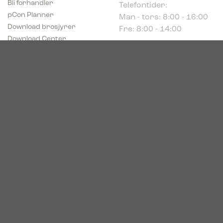
Man - tors: 8:00 - 16:00
pCon Planner
Fre: 8:00 - 14:00
Download brosjyrer
Download Center
Norge
c/o Acconor Postboks
80
1914 Ytre Enebakk
Org. nr. 819 085 072
© 2026. Bica. All rights reserved.