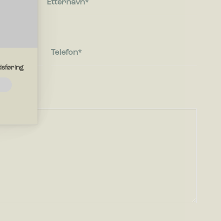
Etternavn
Telefon
sføring
ksjoner
ungere
iden
er deg i.
nettsteder