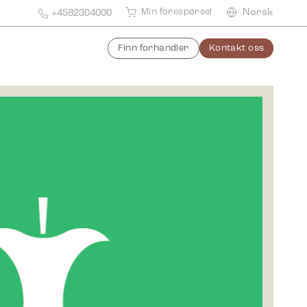
Min forespørsel
Norsk
+4582304000
Finn forhandler
Kontakt oss