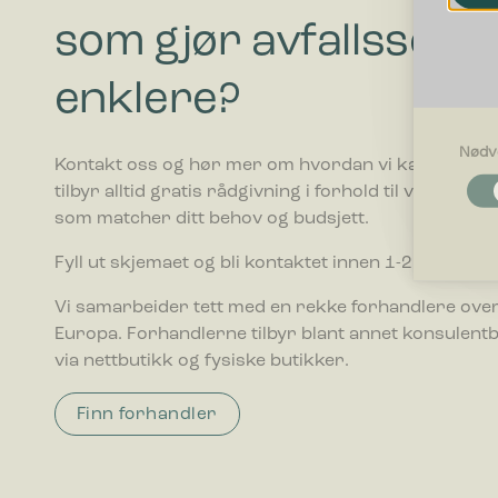
som gjør avfallssort
enklere?
Nødv
Kontakt oss og hør mer om hvordan vi kan hjelpe di
Nødvendi
tilbyr alltid gratis rådgivning i forhold til valg av av
Nødvendig
som matcher ditt behov og budsjett.
som side n
optimalt 
Fyll ut skjemaet og bli kontaktet innen 1-2 ukedager
Egenskap
Vi samarbeider tett med en rekke forhandlere over
Preferans
Europa. Forhandlerne tilbyr blant annet konsulent
oppfører s
via nettbutikk og fysiske butikker.
Statistikk
Finn forhandler
Statistik
ved å sam