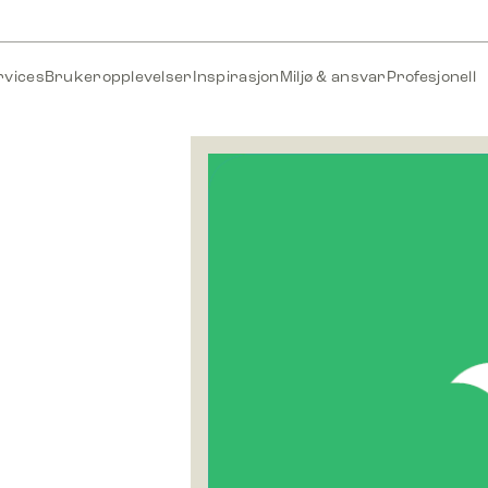
rvices
Brukeropplevelser
Inspirasjon
Miljø & ansvar
Profesjonell