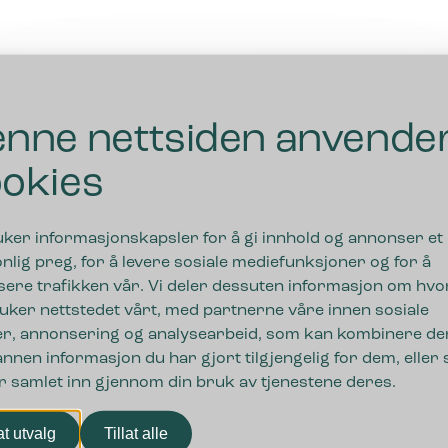
nne nettsiden anvende
okies
uker informasjonskapsler for å gi innhold og annonser et
nlig preg, for å levere sosiale mediefunksjoner og for å
sere trafikken vår. Vi deler dessuten informasjon om hv
uker nettstedet vårt, med partnerne våre innen sosiale
r, annonsering og analysearbeid, som kan kombinere de
nnen informasjon du har gjort tilgjengelig for dem, eller
r samlet inn gjennom din bruk av tjenestene deres.
nger
lat utvalg
Tillat alle