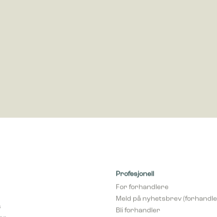
ring
rings-cookies brukes til å spore besøkende på nettsteder. Hensikten er å 
som er relevante og engasjerende for den enkelte bruker og dermed mer v
ere og tredjeparts annonsører.
Profesjonell
For forhandlere
Meld på nyhetsbrev (forhandle
s
Bli forhandler
var
pCon Planner