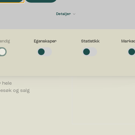
Fornavn
ering
Detaljer
E-post
endig
Egenskaper
Statistikk
Marked
n bedrift. Vi
g
fallsløsning
e cookies bidra til å gjøre en nettside brukbart ved at grunnleggende fun
avigasjon og tilgang til sikre områder av nettstedet. Nettstedet kan ikke f
uten disse informasjonskapslene.
Hva kan vi hjelpe deg med?
.
er
 hele
e-cookies gjør et nettsted for å huske informasjon og endrer måten netts
besøk og salg
eg eller ser ut, ting som ditt foretrukne språk eller den regionen du befinn
k-cookies hjelper eiere til å forstå hvordan besøkende kommuniserer med 
le inn og rapportere informasjon anonymt.