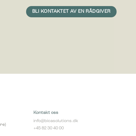
vise
erdifull
Kontakt oss
info@bicasolutions.dk
re)
+45 82 30 40 00
Telefontider: