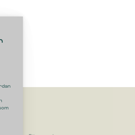
r
ordan
n
 som