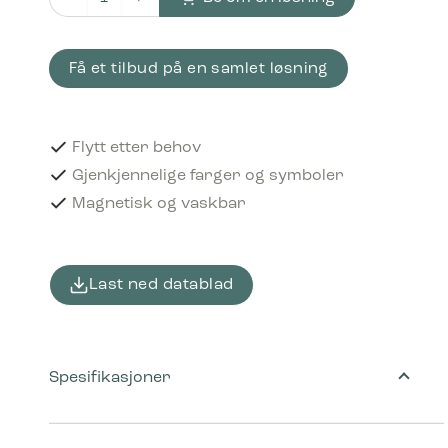
Piktogram Food waste 12x12 cm Magnetisk Grønn antall
Få et tilbud på en samlet løsning
Flytt etter behov
Gjenkjennelige farger og symboler
Magnetisk og vaskbar
Last ned datablad
Spesifikasjoner