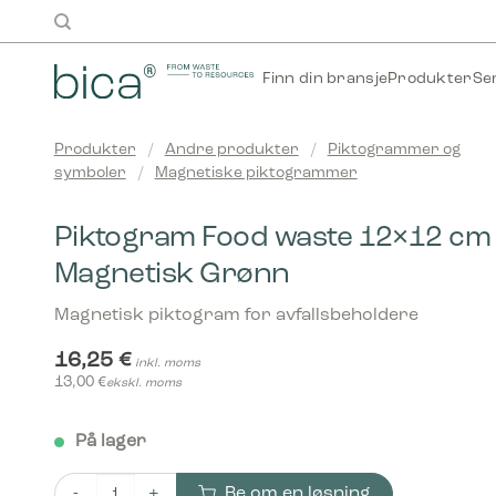
Skip
to
content
Finn din bransje
Produkter
Se
Produkter
/
Andre produkter
/
Piktogrammer og
symboler
/
Magnetiske piktogrammer
Piktogram Food waste 12×12 cm
Magnetisk Grønn
Magnetisk piktogram for avfallsbeholdere
16,25
€
inkl. moms
13,00
€
ekskl. moms
På lager
Be om en løsning