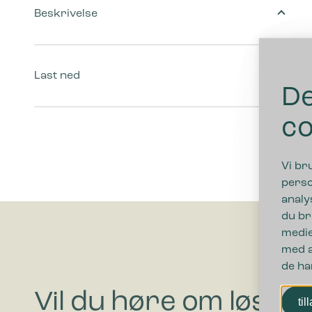
Beskrivelse
Last ned
De
co
Vi br
perso
analy
du br
medie
med a
de ha
Vil du høre om løsni
til