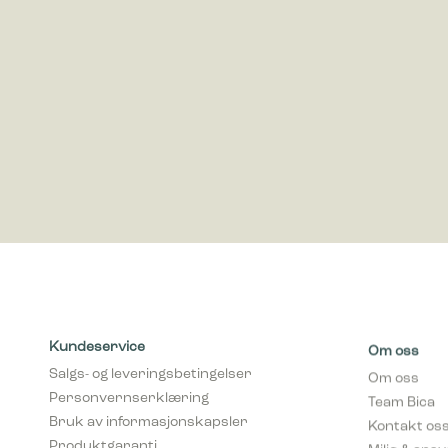
Markedsfø
Markedsfø
annonser 
for utgiv
Kundeservice
Om oss
Salgs- og leveringsbetingelser
Om oss
Personvernserklæring
Team Bica
Bruk av informasjonskapsler
Kontakt os
Produktgaranti
Miljø & ans