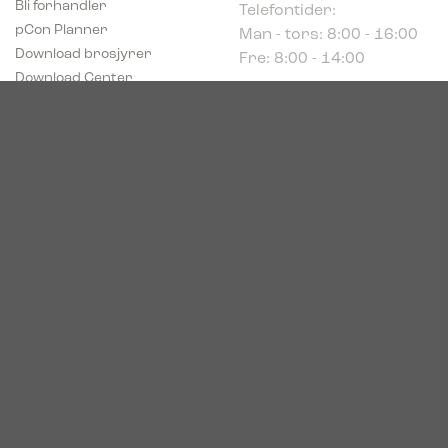
Man - tors: 8:00 - 16:00
pCon Planner
Fre: 8:00 - 14:00
Download brosjyrer
Download Center
Norge
c/o Acconor Postboks
80
1914 Ytre Enebakk
Org. nr. 819 085 072
© 2026. Bica. All rights reserved.