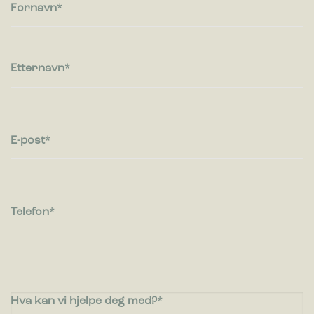
besøkende kommuniserer med nettsteder ved å samle inn og
Fornavn
rapportere informasjon anonymt.
Markedsføring
Markedsførings-cookies brukes til å spore besøkende på
Etternavn
nettsteder. Hensikten er å vise annonser som er relevante og
engasjerende for den enkelte bruker og dermed mer
verdifull for utgivere og tredjeparts annonsører.
E-post
Telefon
Hva kan vi hjelpe deg med?