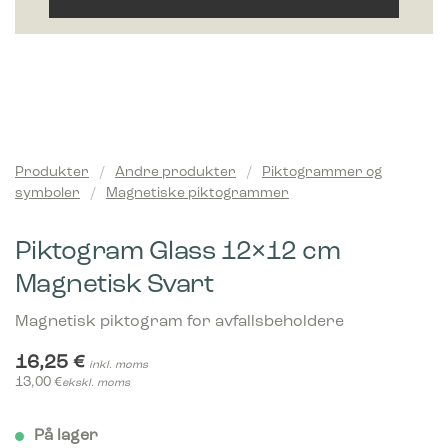
Produkter
/
Andre produkter
/
Piktogrammer og
symboler
/
Magnetiske piktogrammer
Piktogram Glass 12×12 cm
Magnetisk Svart
Magnetisk piktogram for avfallsbeholdere
16,25
€
inkl. moms
13,00
€
ekskl. moms
På lager