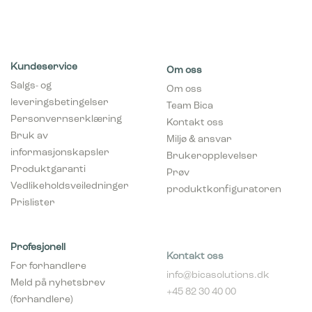
Kundeservice
Om oss
Salgs- og
Om oss
leveringsbetingelser
Team Bica
Personvernserklæring
Kontakt oss
Bruk av
Miljø & ansvar
informasjonskapsler
Brukeropplevelser
Produktgaranti
Prøv
Vedlikeholdsveiledninger
produktkonfiguratoren
Prislister
Profesjonell
Kontakt oss
For forhandlere
info@bicasolutions.dk
Meld på nyhetsbrev
+45 82 30 40 00
(forhandlere)
Telefontider:
Bli forhandler