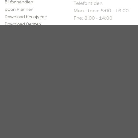
Man - tors: 8:00 - 16:00
pCon Planner
Fre: 8:00 - 14:00
Download brosjyrer
Download Center
Norge
c/o Acconor Postboks
80
1914 Ytre Enebakk
Org. nr. 819 085 072
© 2026. Bica. All rights reserved.