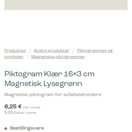
Produkter
/
Andre produkter
/
Piktogrammer og
symboler
/
Magnetiske piktogrammer
Piktogram Klær 16×3 cm
Magnetisk Lysegrønn
Magnetisk piktogram for avfallsbeholdere
6,25
€
inkl. moms
5,00
€
ekskl. moms
Bestillingsvare