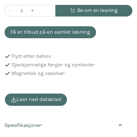
Be om en løsning
Piktogram Klær 16x3 cm Magnetisk Lysegrønn antall
Få et tilbud på en samlet løsning
Flytt etter behov
Gjenkjennelige farger og symboler
Magnetisk og vaskbar
Last ned datablad
Spesifikasjoner