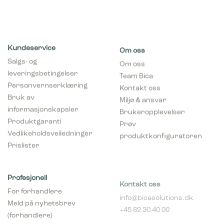
Kundeservice
Om oss
Salgs- og
Om oss
leveringsbetingelser
Team Bica
Personvernserklæring
Kontakt oss
Bruk av
Miljø & ansvar
informasjonskapsler
Brukeropplevelser
Produktgaranti
Prøv
Vedlikeholdsveiledninger
produktkonfiguratoren
Prislister
Profesjonell
Kontakt oss
For forhandlere
info@bicasolutions.dk
Meld på nyhetsbrev
+45 82 30 40 00
(forhandlere)
Telefontider:
Bli forhandler