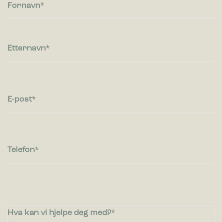
besøkende kommuniserer med nettsteder ved å samle inn og
Fornavn
rapportere informasjon anonymt.
Markedsføring
Markedsførings-cookies brukes til å spore besøkende på
Etternavn
nettsteder. Hensikten er å vise annonser som er relevante og
engasjerende for den enkelte bruker og dermed mer
verdifull for utgivere og tredjeparts annonsører.
E-post
Telefon
Hva kan vi hjelpe deg med?