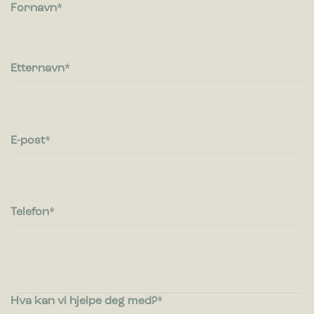
besøkende kommuniserer med nettsteder ved å samle inn og
Fornavn
rapportere informasjon anonymt.
Markedsføring
Markedsførings-cookies brukes til å spore besøkende på
Etternavn
nettsteder. Hensikten er å vise annonser som er relevante og
engasjerende for den enkelte bruker og dermed mer
verdifull for utgivere og tredjeparts annonsører.
E-post
Telefon
Hva kan vi hjelpe deg med?