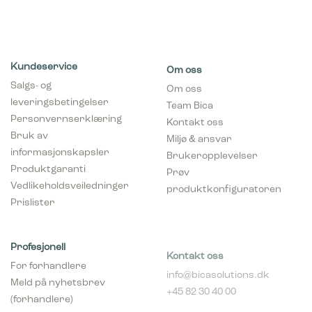
Kundeservice
Om oss
Salgs- og
Om oss
leveringsbetingelser
Team Bica
Personvernserklæring
Kontakt oss
Bruk av
Miljø & ansvar
informasjonskapsler
Brukeropplevelser
Produktgaranti
Prøv
Vedlikeholdsveiledninger
produktkonfiguratoren
Prislister
Profesjonell
Kontakt oss
For forhandlere
info@bicasolutions.dk
Meld på nyhetsbrev
+45 82 30 40 00
(forhandlere)
Telefontider:
Bli forhandler