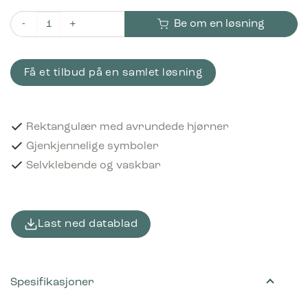
Be om en løsning
Piktogram Liten elektronikk 16x3 cm Selvklebende Svart antall
Få et tilbud på en samlet løsning
Rektangulær med avrundede hjørner
Gjenkjennelige symboler
Selvklebende og vaskbar
Last ned datablad
Spesifikasjoner