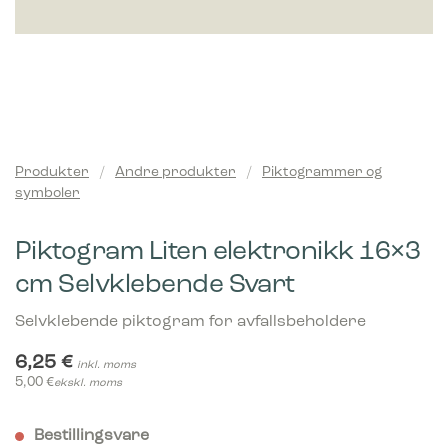
Produkter
/
Andre produkter
/
Piktogrammer og
symboler
Piktogram Liten elektronikk 16×3
cm Selvklebende Svart
Selvklebende piktogram for avfallsbeholdere
6,25
€
inkl. moms
5,00
€
ekskl. moms
Bestillingsvare