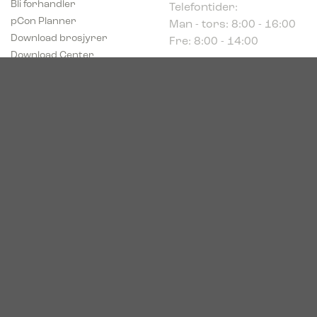
Man - tors: 8:00 - 16:00
pCon Planner
Fre: 8:00 - 14:00
Download brosjyrer
Download Center
Norge
c/o Acconor Postboks
80
1914 Ytre Enebakk
Org. nr. 819 085 072
© 2026. Bica. All rights reserved.