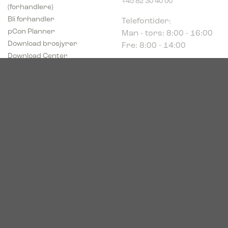
(forhandlere)
Telefontider:
Bli forhandler
Man - tors: 8:00 - 16:00
pCon Planner
Fre: 8:00 - 14:00
Download brosjyrer
Download Center
Norge
c/o Acconor Postboks
80
1914 Ytre Enebakk
Org. nr. 819 085 072
© 2026. Bica. All rights reserved.