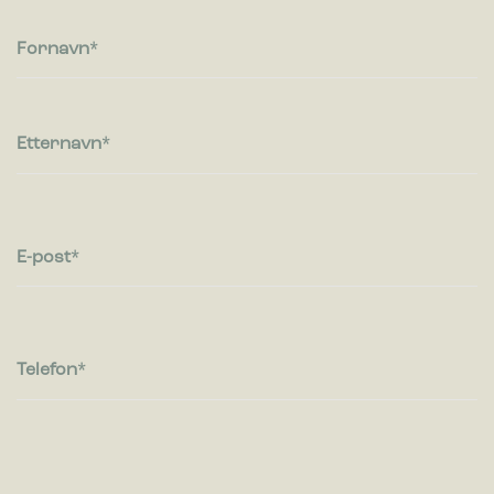
besøkende kommuniserer med nettsteder ved å samle inn og
rapportere informasjon anonymt.
Fornavn
Markedsføring
Markedsførings-cookies brukes til å spore besøkende på
nettsteder. Hensikten er å vise annonser som er relevante og
Etternavn
engasjerende for den enkelte bruker og dermed mer
verdifull for utgivere og tredjeparts annonsører.
E-post
Telefon