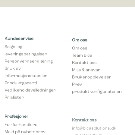
Kundeservice
Om oss
Salgs- og
Om oss
leveringsbetingelser
Team Bica
Personvernserklæring
Kontakt oss
Bruk av
Miljø & ansvar
informasjonskapsler
Brukeropplevelser
Produktgaranti
Prøv
Vedlikeholdsveiledninger
produktkonfiguratoren
Prislister
Profesjonell
Kontakt oss
For forhandlere
info@bicasolutions.dk
Meld på nyhetsbrev
+45 82 30 40 00