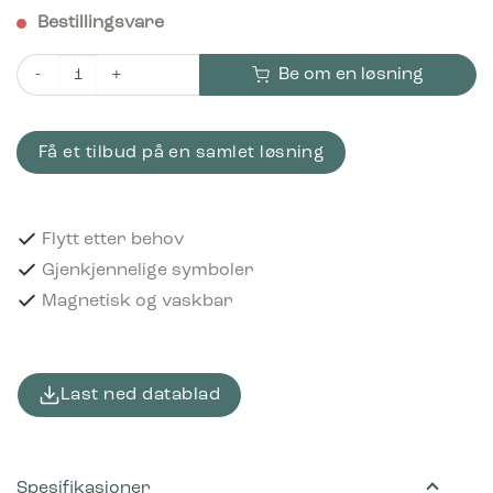
Bestillingsvare
Be om en løsning
Piktogram Mat- og drikkekartonger 12x12 cm Magnetic Svart 
Få et tilbud på en samlet løsning
Flytt etter behov
Gjenkjennelige symboler
Magnetisk og vaskbar
Last ned datablad
Spesifikasjoner