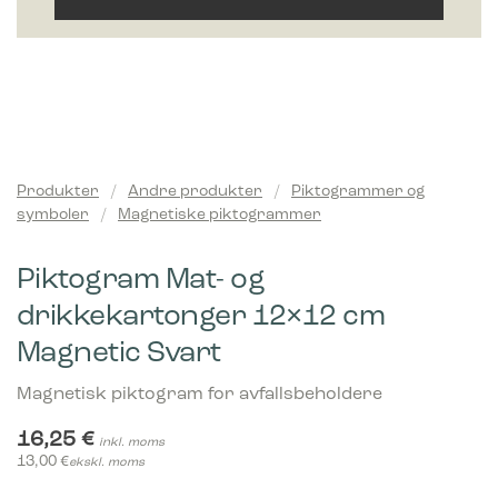
Produkter
/
Andre produkter
/
Piktogrammer og
symboler
/
Magnetiske piktogrammer
Piktogram Mat- og
drikkekartonger 12×12 cm
Magnetic Svart
Magnetisk piktogram for avfallsbeholdere
16,25
€
inkl. moms
13,00
€
ekskl. moms