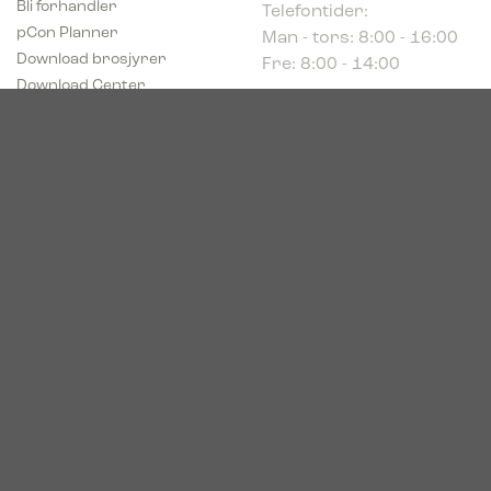
Man - tors: 8:00 - 16:00
pCon Planner
Fre: 8:00 - 14:00
Download brosjyrer
Download Center
Norge
c/o Acconor Postboks
80
1914 Ytre Enebakk
Org. nr. 819 085 072
© 2026. Bica. All rights reserved.