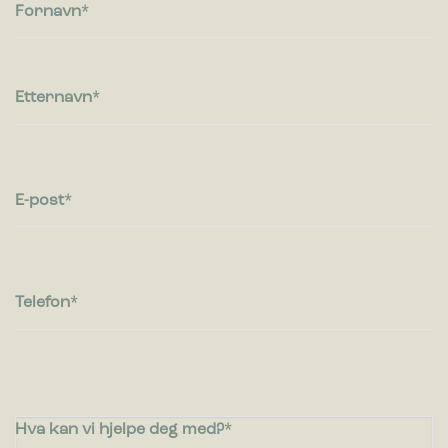
besøkende kommuniserer med nettsteder ved å samle inn og
Fornavn
rapportere informasjon anonymt.
Markedsføring
Markedsførings-cookies brukes til å spore besøkende på
Etternavn
nettsteder. Hensikten er å vise annonser som er relevante og
engasjerende for den enkelte bruker og dermed mer
verdifull for utgivere og tredjeparts annonsører.
E-post
Telefon
Hva kan vi hjelpe deg med?