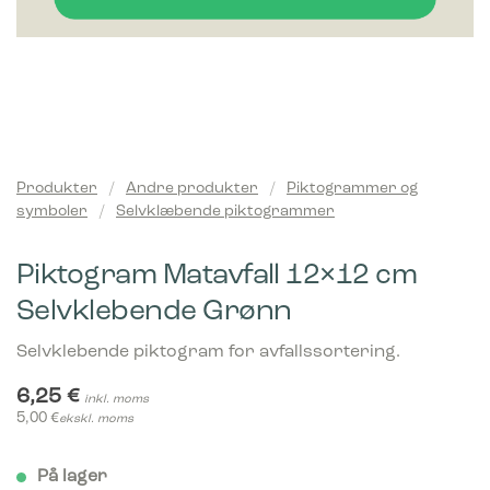
Produkter
/
Andre produkter
/
Piktogrammer og
symboler
/
Selvklæbende piktogrammer
Piktogram Matavfall 12×12 cm
Selvklebende Grønn
Selvklebende piktogram for avfallssortering.
6,25
€
inkl. moms
5,00
€
ekskl. moms
På lager