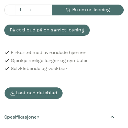
Be om en løsning
Piktogram Matavfall 12x12 cm Selvklebende Grønn antall
Få et tilbud på en samlet løsning
Firkantet med avrundede hjørner
Gjenkjennelige farger og symboler
Selvklebende og vaskbar
Last ned datablad
Spesifikasjoner