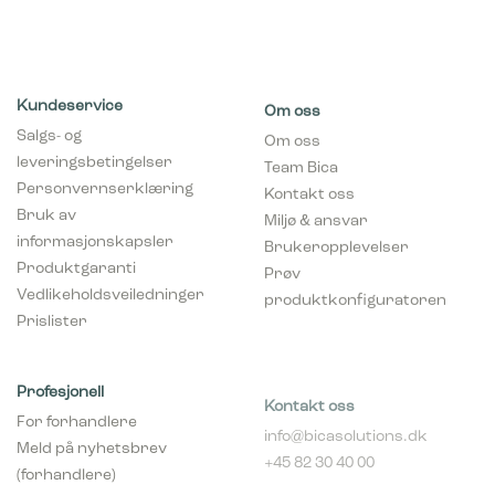
Kundeservice
Om oss
Salgs- og
Om oss
leveringsbetingelser
Team Bica
Personvernserklæring
Kontakt oss
Bruk av
Miljø & ansvar
informasjonskapsler
Brukeropplevelser
Produktgaranti
Prøv
Vedlikeholdsveiledninger
produktkonfiguratoren
Prislister
Profesjonell
Kontakt oss
For forhandlere
info@bicasolutions.dk
Meld på nyhetsbrev
+45 82 30 40 00
(forhandlere)
Telefontider:
Bli forhandler