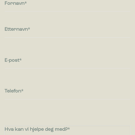
besøkende kommuniserer med nettsteder ved å samle inn og
Fornavn
rapportere informasjon anonymt.
Markedsføring
Markedsførings-cookies brukes til å spore besøkende på
Etternavn
nettsteder. Hensikten er å vise annonser som er relevante og
engasjerende for den enkelte bruker og dermed mer
verdifull for utgivere og tredjeparts annonsører.
E-post
Telefon
Hva kan vi hjelpe deg med?