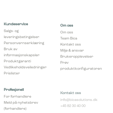
Kundeservice
Om oss
Salgs- og
Om oss
leveringsbetingelser
Team Bica
Personvernserklæring
Kontakt oss
Bruk av
Miljø & ansvar
informasjonskapsler
Brukeropplevelser
Produktgaranti
Prøv
Vedlikeholdsveiledninger
produktkonfiguratoren
Prislister
Profesjonell
Kontakt oss
For forhandlere
info@bicasolutions.dk
Meld på nyhetsbrev
+45 82 30 40 00
(forhandlere)
Telefontider:
Bli forhandler