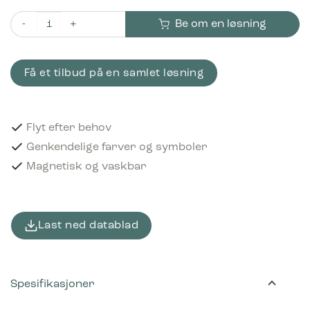
Be om en løsning
Piktogram Mjuk Plast 12x12 cm Magnetisk Lyserød antall
Få et tilbud på en samlet løsning
Flyt efter behov
Genkendelige farver og symboler
Magnetisk og vaskbar
Last ned datablad
Spesifikasjoner