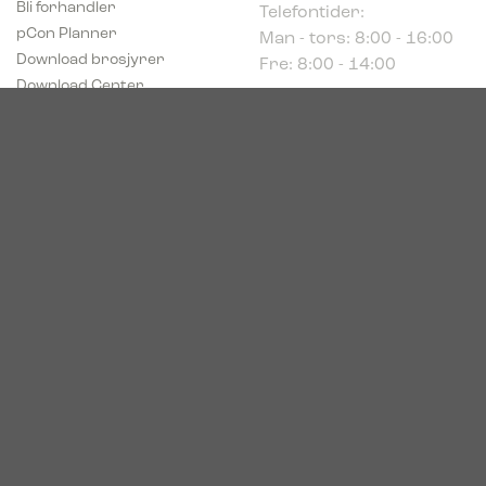
Man - tors: 8:00 - 16:00
pCon Planner
Fre: 8:00 - 14:00
Download brosjyrer
Download Center
Norge
c/o Acconor Postboks
80
1914 Ytre Enebakk
Org. nr. 819 085 072
© 2026. Bica. All rights reserved.