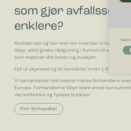
som gjør avfallssort
enklere?
Nødv
Kontakt oss og hør mer om hvordan vi kan hjelpe di
Nødvendi
tilbyr alltid gratis rådgivning i forhold til valg av av
Nødvendig
som matcher ditt behov og budsjett.
som side n
optimalt 
Fyll ut skjemaet og bli kontaktet innen 1-2 ukedager
Egenskap
Vi samarbeider tett med en rekke forhandlere over
Preferans
Europa. Forhandlerne tilbyr blant annet konsulent
oppfører s
via nettbutikk og fysiske butikker.
Statistikk
Finn forhandler
Statistik
ved å sam