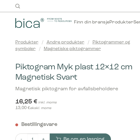
Skip
to
content
Finn din bransje
Produkter
Se
Produkter
/
Andre produkter
/
Piktogrammer og
symboler
/
Magnetiske piktogrammer
Piktogram Myk plast 12×12 cm
Magnetisk Svart
Magnetisk piktogram for avfallsbeholdere
16,25
€
inkl. moms
13,00
€
ekskl. moms
Bestillingsvare
Be om en løsning