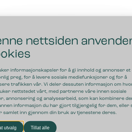
nne nettsiden anvende
okies
uker informasjonskapsler for å gi innhold og annonser et
nlig preg, for å levere sosiale mediefunksjoner og for å
sere trafikken vår. Vi deler dessuten informasjon om hv
uker nettstedet vårt, med partnerne våre innen sosiale
r, annonsering og analysearbeid, som kan kombinere de
nnen informasjon du har gjort tilgjengelig for dem, eller
r samlet inn gjennom din bruk av tjenestene deres.
nger
lat utvalg
Tillat alle