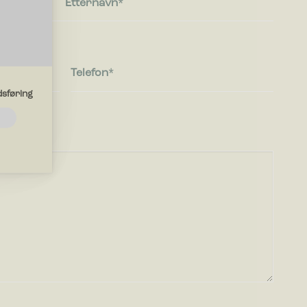
Etternavn
Telefon
sføring
ksjoner
ungere
iden
er deg i.
nettsteder