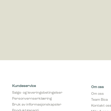
Markedsfø
Markedsfø
annonser 
for utgiv
Kundeservice
Om oss
Salgs- og leveringsbetingelser
Om oss
Personvernserklæring
Team Bica
Bruk av informasjonskapsler
Kontakt os
Produktgaranti
Miljø & ans