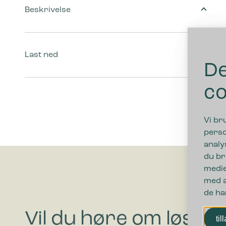
Beskrivelse
Last ned
De
co
Vi br
perso
analy
du br
medie
med a
de ha
Vil du høre om løsni
til