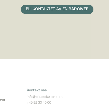
vise
erdifull
Kontakt oss
info@bicasolutions.dk
re)
+45 82 30 40 00
Telefontider: