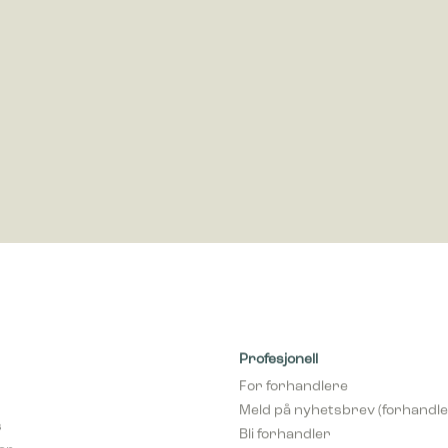
ring
rings-cookies brukes til å spore besøkende på nettsteder. Hensikten er å 
som er relevante og engasjerende for den enkelte bruker og dermed mer v
ere og tredjeparts annonsører.
Profesjonell
For forhandlere
Meld på nyhetsbrev (forhandle
s
Bli forhandler
var
pCon Planner