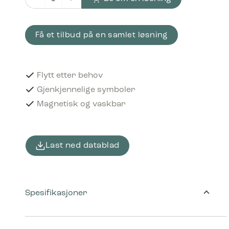
Piktogram Myk plast 12x12 cm Magnetisk Svart antall
Få et tilbud på en samlet løsning
Flytt etter behov
Gjenkjennelige symboler
Magnetisk og vaskbar
Last ned datablad
Spesifikasjoner