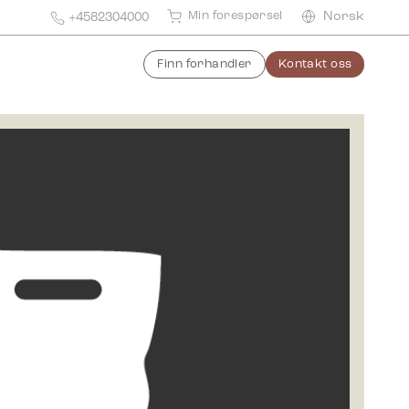
Min forespørsel
Norsk
+4582304000
Finn forhandler
Kontakt oss