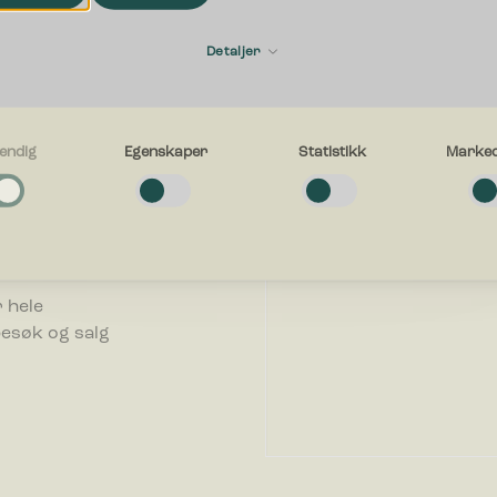
Fornavn
ering
Detaljer
E-post
endig
Egenskaper
Statistikk
Marked
n bedrift. Vi
g
fallsløsning
e cookies bidra til å gjøre en nettside brukbart ved at grunnleggende fun
avigasjon og tilgang til sikre områder av nettstedet. Nettstedet kan ikke f
uten disse informasjonskapslene.
Hva kan vi hjelpe deg med?
.
er
 hele
e-cookies gjør et nettsted for å huske informasjon og endrer måten netts
besøk og salg
eg eller ser ut, ting som ditt foretrukne språk eller den regionen du befinn
k-cookies hjelper eiere til å forstå hvordan besøkende kommuniserer med 
le inn og rapportere informasjon anonymt.