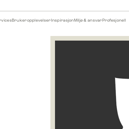
rvices
Brukeropplevelser
Inspirasjon
Miljø & ansvar
Profesjonell