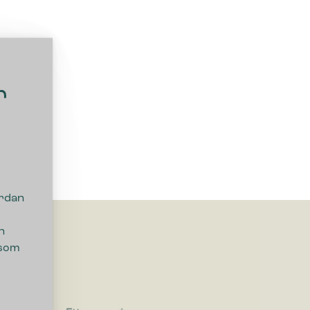
r
ordan
n
 som