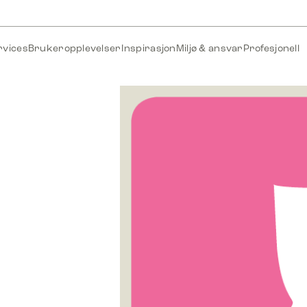
rvices
Brukeropplevelser
Inspirasjon
Miljø & ansvar
Profesjonell