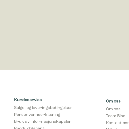
Markedsfø
Markedsfø
annonser 
for utgiv
Kundeservice
Om oss
Salgs- og leveringsbetingelser
Om oss
Personvernserklæring
Team Bica
Bruk av informasjonskapsler
Kontakt os
Produktgaranti
Miljø & ans