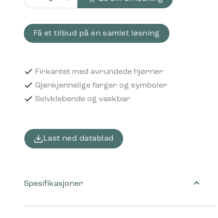
Piktogram Myk plast 12x12 cm Selvklebende Rosa antall
Få et tilbud på en samlet løsning
Firkantet med avrundede hjørner
Gjenkjennelige farger og symboler
Selvklebende og vaskbar
Last ned datablad
Spesifikasjoner