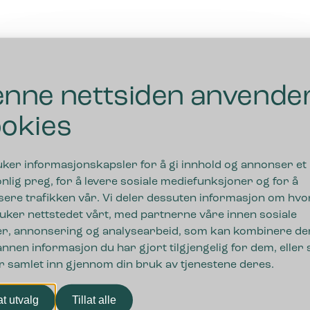
nne nettsiden anvende
okies
uker informasjonskapsler for å gi innhold og annonser et
nlig preg, for å levere sosiale mediefunksjoner og for å
sere trafikken vår. Vi deler dessuten informasjon om hv
uker nettstedet vårt, med partnerne våre innen sosiale
r, annonsering og analysearbeid, som kan kombinere de
nnen informasjon du har gjort tilgjengelig for dem, eller
r samlet inn gjennom din bruk av tjenestene deres.
nger
lat utvalg
Tillat alle