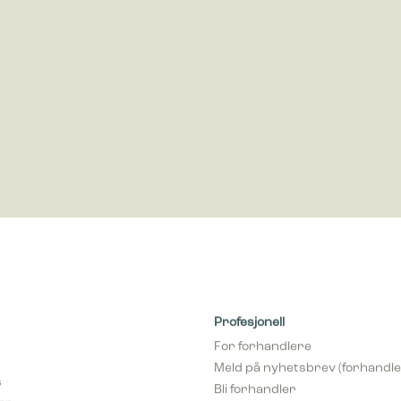
ring
rings-cookies brukes til å spore besøkende på nettsteder. Hensikten er å 
som er relevante og engasjerende for den enkelte bruker og dermed mer v
ere og tredjeparts annonsører.
Profesjonell
For forhandlere
Meld på nyhetsbrev (forhandle
s
Bli forhandler
var
pCon Planner