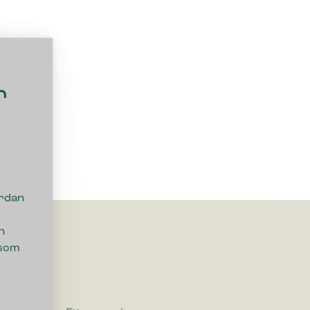
r
ordan
n
 som