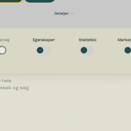
Fornavn
ering
Detaljer
E-post
endig
Egenskaper
Statistikk
Marked
n bedrift. Vi
g
fallsløsning
e cookies bidra til å gjøre en nettside brukbart ved at grunnleggende fun
avigasjon og tilgang til sikre områder av nettstedet. Nettstedet kan ikke f
uten disse informasjonskapslene.
Hva kan vi hjelpe deg med?
.
er
 hele
e-cookies gjør et nettsted for å huske informasjon og endrer måten netts
besøk og salg
eg eller ser ut, ting som ditt foretrukne språk eller den regionen du befinn
k-cookies hjelper eiere til å forstå hvordan besøkende kommuniserer med 
le inn og rapportere informasjon anonymt.