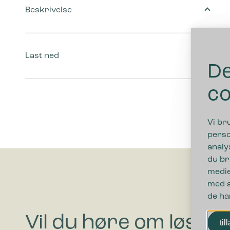
Beskrivelse
Last ned
De
co
Vi br
perso
analy
du br
medie
med a
de ha
Vil du høre om løsni
til