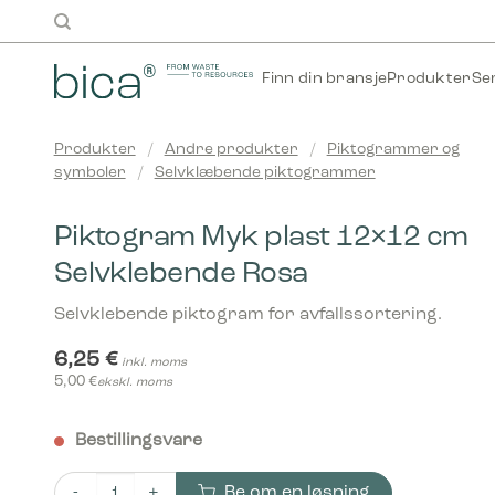
Skip
to
content
Finn din bransje
Produkter
Se
Produkter
/
Andre produkter
/
Piktogrammer og
symboler
/
Selvklæbende piktogrammer
Piktogram Myk plast 12×12 cm
Selvklebende Rosa
Selvklebende piktogram for avfallssortering.
6,25
€
inkl. moms
5,00
€
ekskl. moms
Bestillingsvare
Be om en løsning