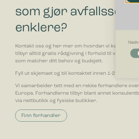
som gjør avfallssort
enklere?
Nødv
Kontakt oss og hør mer om hvordan vi kan hjelpe di
Nødvendi
tilbyr alltid gratis rådgivning i forhold til valg av av
Nødvendig
som matcher ditt behov og budsjett.
som side n
optimalt 
Fyll ut skjemaet og bli kontaktet innen 1-2 ukedager
Egenskap
Vi samarbeider tett med en rekke forhandlere over
Preferans
Europa. Forhandlerne tilbyr blant annet konsulent
oppfører s
via nettbutikk og fysiske butikker.
Statistikk
Finn forhandler
Statistik
ved å sam