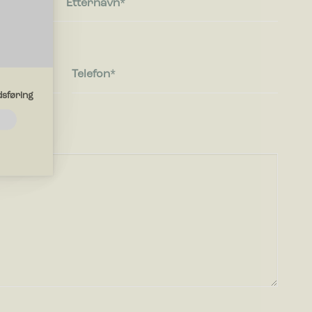
Etternavn
Telefon
sføring
ksjoner
ungere
iden
er deg i.
nettsteder