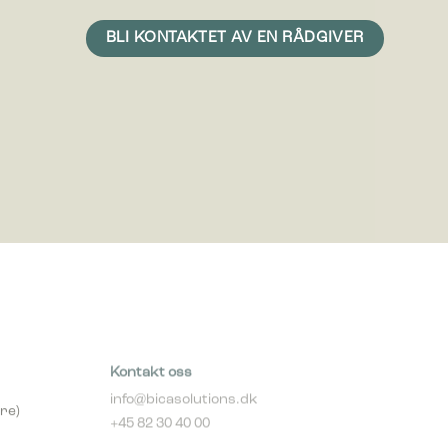
vise
erdifull
Kontakt oss
info@bicasolutions.dk
re)
+45 82 30 40 00
Telefontider: