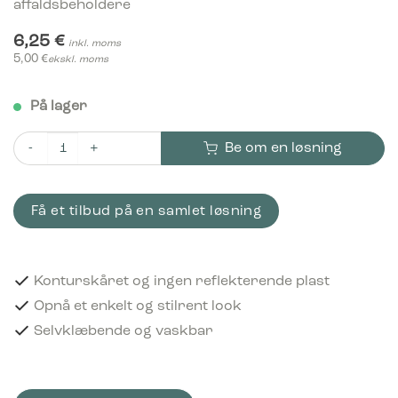
affaldsbeholdere
6,25
€
inkl. moms
5,00
€
ekskl. moms
På lager
Be om en løsning
Piktogram Pant 15x15 cm Konturskåret Hvid antall
Få et tilbud på en samlet løsning
Konturskåret og ingen reflekterende plast
Opnå et enkelt og stilrent look
Selvklæbende og vaskbar