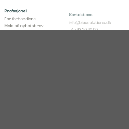
Profesjonell
Kontakt oss
For forhandlere
info@bicasolutions.dk
Meld på nyhetsbrev
+45 82 30 40 00
(forhandlere)
Telefontider:
Bli forhandler
Man - tors: 8:00 - 16:00
pCon Planner
Fre: 8:00 - 14:00
Download brosjyrer
Download Center
Norge
c/o Acconor Postboks
80
1914 Ytre Enebakk
Org. nr. 819 085 072