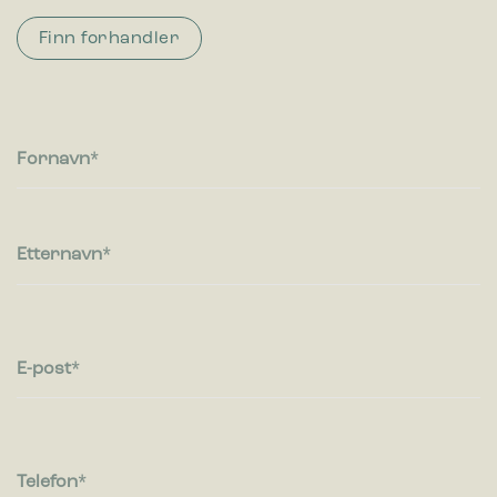
besøkende kommuniserer med nettsteder ved å samle inn og
rapportere informasjon anonymt.
Finn forhandler
Markedsføring
Markedsførings-cookies brukes til å spore besøkende på
nettsteder. Hensikten er å vise annonser som er relevante og
engasjerende for den enkelte bruker og dermed mer
Fornavn
verdifull for utgivere og tredjeparts annonsører.
Etternavn
E-post
Telefon