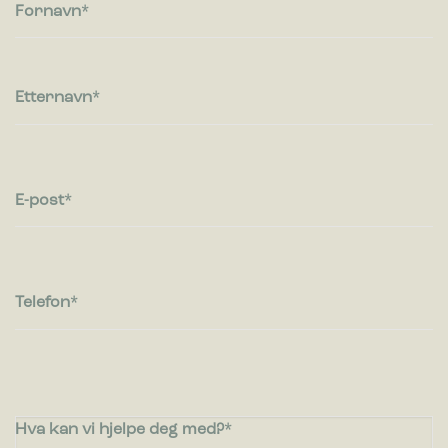
besøkende kommuniserer med nettsteder ved å samle inn og
Fornavn
rapportere informasjon anonymt.
Markedsføring
Markedsførings-cookies brukes til å spore besøkende på
Etternavn
nettsteder. Hensikten er å vise annonser som er relevante og
engasjerende for den enkelte bruker og dermed mer
verdifull for utgivere og tredjeparts annonsører.
E-post
Telefon
Hva kan vi hjelpe deg med?