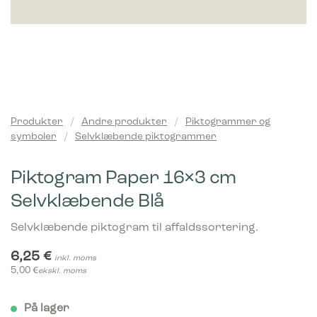
Produkter
/
Andre produkter
/
Piktogrammer og
symboler
/
Selvklæbende piktogrammer
Piktogram Paper 16×3 cm
Selvklæbende Blå
Selvklæbende piktogram til affaldssortering.
6,25
€
inkl. moms
5,00
€
ekskl. moms
På lager