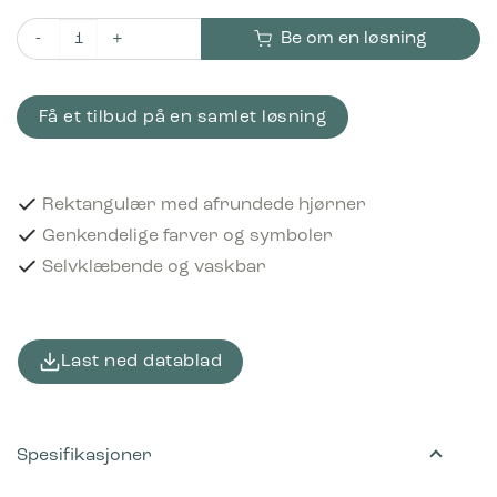
Be om en løsning
Piktogram Paper 16x3 cm Selvklæbende Blå antall
Få et tilbud på en samlet løsning
Rektangulær med afrundede hjørner
Genkendelige farver og symboler
Selvklæbende og vaskbar
Last ned datablad
Spesifikasjoner