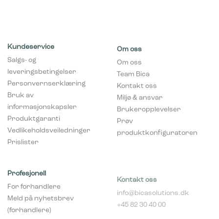
Kundeservice
Om oss
Salgs- og
Om oss
leveringsbetingelser
Team Bica
Personvernserklæring
Kontakt oss
Bruk av
Miljø & ansvar
informasjonskapsler
Brukeropplevelser
Produktgaranti
Prøv
Vedlikeholdsveiledninger
produktkonfiguratoren
Prislister
Profesjonell
Kontakt oss
For forhandlere
info@bicasolutions.dk
Meld på nyhetsbrev
+45 82 30 40 00
(forhandlere)
Telefontider:
Bli forhandler