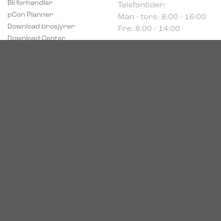
Man - tors: 8:00 - 16:00
pCon Planner
Fre: 8:00 - 14:00
Download brosjyrer
Download Center
Norge
c/o Acconor Postboks
80
1914 Ytre Enebakk
Org. nr. 819 085 072
© 2026. Bica. All rights reserved.