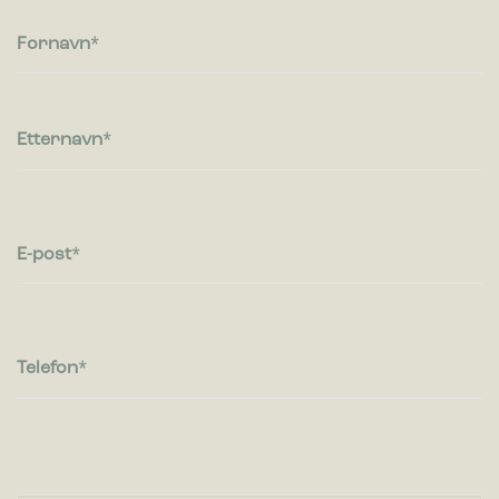
besøkende kommuniserer med nettsteder ved å samle inn og
rapportere informasjon anonymt.
Fornavn
Markedsføring
Markedsførings-cookies brukes til å spore besøkende på
nettsteder. Hensikten er å vise annonser som er relevante og
Etternavn
engasjerende for den enkelte bruker og dermed mer
verdifull for utgivere og tredjeparts annonsører.
E-post
Telefon