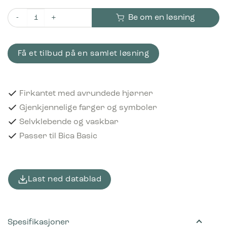
Be om en løsning
Piktogram Papir 10x10 cm Selvklebende Blå antall
Få et tilbud på en samlet løsning
Firkantet med avrundede hjørner
Gjenkjennelige farger og symboler
Selvklebende og vaskbar
Passer til Bica Basic
Last ned datablad
Spesifikasjoner