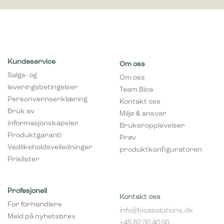
Kundeservice
Om oss
Salgs- og
Om oss
leveringsbetingelser
Team Bica
Personvernserklæring
Kontakt oss
Bruk av
Miljø & ansvar
informasjonskapsler
Brukeropplevelser
Produktgaranti
Prøv
Vedlikeholdsveiledninger
produktkonfiguratoren
Prislister
Profesjonell
Kontakt oss
For forhandlere
info@bicasolutions.dk
Meld på nyhetsbrev
+45 82 30 40 00