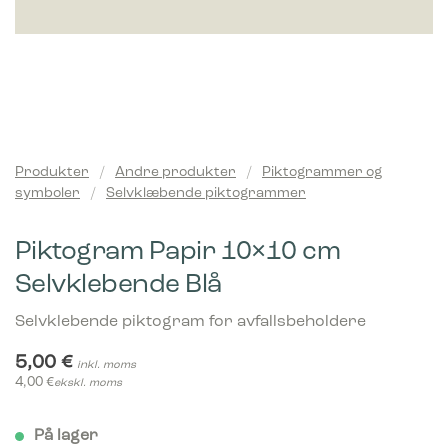
Produkter
/
Andre produkter
/
Piktogrammer og
symboler
/
Selvklæbende piktogrammer
Piktogram Papir 10×10 cm
Selvklebende Blå
Selvklebende piktogram for avfallsbeholdere
5,00
€
inkl. moms
4,00
€
ekskl. moms
På lager