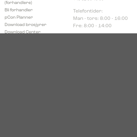
(forhandlere)
Telefontider:
Bli forhandler
Man - tors: 8:00 - 16:00
pCon Planner
Fre: 8:00 - 14:00
Download brosjyrer
Download Center
Norge
c/o Acconor Postboks
80
1914 Ytre Enebakk
Org. nr. 819 085 072
© 2026. Bica. All rights reserved.