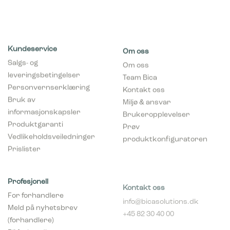
Kundeservice
Om oss
Salgs- og
Om oss
leveringsbetingelser
Team Bica
Personvernserklæring
Kontakt oss
Bruk av
Miljø & ansvar
informasjonskapsler
Brukeropplevelser
Produktgaranti
Prøv
Vedlikeholdsveiledninger
produktkonfiguratoren
Prislister
Profesjonell
Kontakt oss
For forhandlere
info@bicasolutions.dk
Meld på nyhetsbrev
+45 82 30 40 00
(forhandlere)
Telefontider:
Bli forhandler