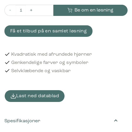
Be om en løsning
Piktogram Plast 12x12 cm Selvklæbende Lilla antall
Få et tilbud på en samlet løsning
Kvadratisk med afrundede hjørner
Genkendelige farver og symboler
Selvklæbende og vaskbar
Last ned datablad
Spesifikasjoner