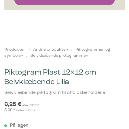
Produkter
/
Andre produkter
/
Piktogrammer og
symboler
/
Selvklæbende piktogrammer
Piktogram Plast 12×12 cm
Selvklæbende Lilla
Selvklæbende piktogram til affaldsbeholdere
6,25
€
inkl. moms
5,00
€
ekskl. moms
På lager