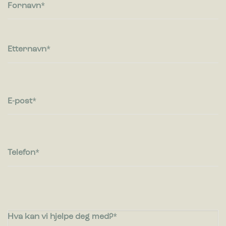
besøkende kommuniserer med nettsteder ved å samle inn og
Fornavn
rapportere informasjon anonymt.
Markedsføring
Markedsførings-cookies brukes til å spore besøkende på
Etternavn
nettsteder. Hensikten er å vise annonser som er relevante og
engasjerende for den enkelte bruker og dermed mer
verdifull for utgivere og tredjeparts annonsører.
E-post
Telefon
Hva kan vi hjelpe deg med?