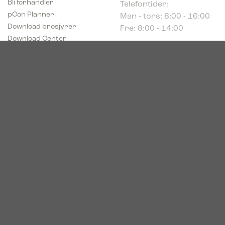
Man - tors: 8:00 - 16:00
pCon Planner
Fre: 8:00 - 14:00
Download brosjyrer
Download Center
Norge
c/o Acconor Postboks
80
1914 Ytre Enebakk
Org. nr. 819 085 072
© 2026. Bica. All rights reserved.