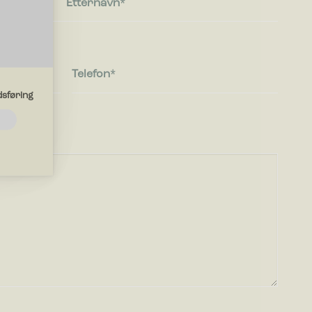
Etternavn
Telefon
sføring
ksjoner
ungere
iden
er deg i.
nettsteder