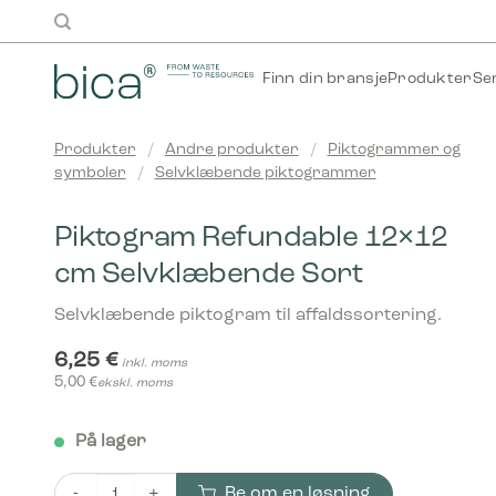
Skip
to
content
Finn din bransje
Produkter
Se
Produkter
/
Andre produkter
/
Piktogrammer og
symboler
/
Selvklæbende piktogrammer
Piktogram Refundable 12×12
cm Selvklæbende Sort
Selvklæbende piktogram til affaldssortering.
6,25
€
inkl. moms
5,00
€
ekskl. moms
På lager
Be om en løsning