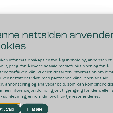
nne nettsiden anvende
okies
uker informasjonskapsler for å gi innhold og annonser et
nlig preg, for å levere sosiale mediefunksjoner og for å
sere trafikken vår. Vi deler dessuten informasjon om hv
uker nettstedet vårt, med partnerne våre innen sosiale
r, annonsering og analysearbeid, som kan kombinere de
nnen informasjon du har gjort tilgjengelig for dem, eller
r samlet inn gjennom din bruk av tjenestene deres.
nger
lat utvalg
Tillat alle