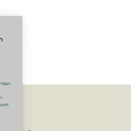
r
ordan
n
 som