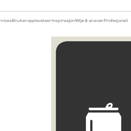
rvices
Brukeropplevelser
Inspirasjon
Miljø & ansvar
Profesjonell