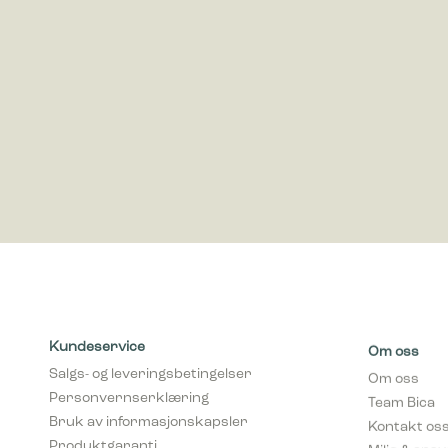
Markedsfø
Markedsfø
annonser 
for utgiv
Kundeservice
Om oss
Salgs- og leveringsbetingelser
Om oss
Personvernserklæring
Team Bica
Bruk av informasjonskapsler
Kontakt os
Produktgaranti
Miljø & ans