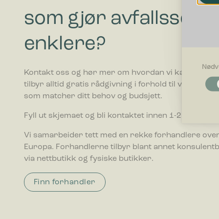
som gjør avfallssort
enklere?
Nødv
Kontakt oss og hør mer om hvordan vi kan hjelpe di
Nødvendi
tilbyr alltid gratis rådgivning i forhold til valg av av
Nødvendig
som matcher ditt behov og budsjett.
som side n
optimalt 
Fyll ut skjemaet og bli kontaktet innen 1-2 ukedager
Egenskap
Vi samarbeider tett med en rekke forhandlere over
Preferans
Europa. Forhandlerne tilbyr blant annet konsulent
oppfører s
via nettbutikk og fysiske butikker.
Statistikk
Finn forhandler
Statistik
ved å sam