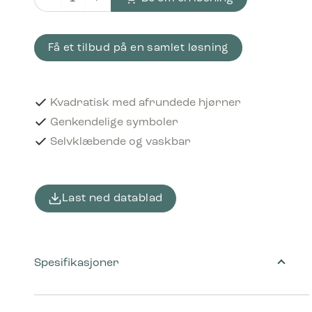
Piktogram Refundable 12x12 cm Selvklæbende Sort antal
Få et tilbud på en samlet løsning
Kvadratisk med afrundede hjørner
Genkendelige symboler
Selvklæbende og vaskbar
Last ned datablad
Spesifikasjoner