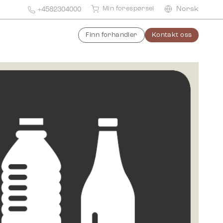
Min forespørsel
Norsk
+4582304000
Finn forhandler
Kontakt oss