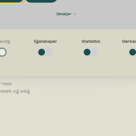
Fornavn
ering
Detaljer
E-post
endig
Egenskaper
Statistikk
Marked
n bedrift. Vi
g
fallsløsning
e cookies bidra til å gjøre en nettside brukbart ved at grunnleggende fun
avigasjon og tilgang til sikre områder av nettstedet. Nettstedet kan ikke f
uten disse informasjonskapslene.
Hva kan vi hjelpe deg med?
.
er
 hele
e-cookies gjør et nettsted for å huske informasjon og endrer måten netts
besøk og salg
eg eller ser ut, ting som ditt foretrukne språk eller den regionen du befinn
k-cookies hjelper eiere til å forstå hvordan besøkende kommuniserer med 
le inn og rapportere informasjon anonymt.