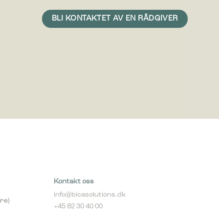
vise
erdifull
Kontakt oss
info@bicasolutions.dk
re)
+45 82 30 40 00
Telefontider: