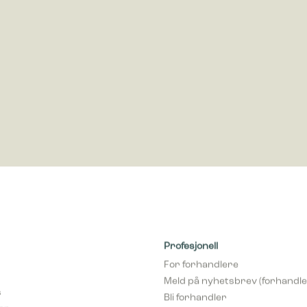
ring
rings-cookies brukes til å spore besøkende på nettsteder. Hensikten er å 
som er relevante og engasjerende for den enkelte bruker og dermed mer v
ere og tredjeparts annonsører.
Profesjonell
For forhandlere
Meld på nyhetsbrev (forhandle
s
Bli forhandler
var
pCon Planner