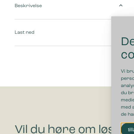
Beskrivelse
Last ned
De
co
Vi br
perso
analy
du br
medie
med a
de ha
Vil du høre om løsni
til