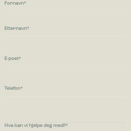
besøkende kommuniserer med nettsteder ved å samle inn og
Fornavn
rapportere informasjon anonymt.
Markedsføring
Markedsførings-cookies brukes til å spore besøkende på
Etternavn
nettsteder. Hensikten er å vise annonser som er relevante og
engasjerende for den enkelte bruker og dermed mer
verdifull for utgivere og tredjeparts annonsører.
E-post
Telefon
Hva kan vi hjelpe deg med?