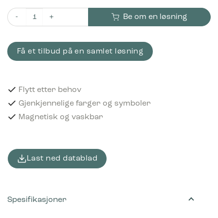
Be om en løsning
Piktogram Restavfall 12x12 cm Magnetisk Svart antall
Få et tilbud på en samlet løsning
Flytt etter behov
Gjenkjennelige farger og symboler
Magnetisk og vaskbar
Last ned datablad
Spesifikasjoner