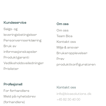
Kundeservice
Om oss
Salgs- og
Om oss
leveringsbetingelser
Team Bica
Personvernserklæring
Kontakt oss
Bruk av
Miljø & ansvar
informasjonskapsler
Brukeropplevelser
Produktgaranti
Prøv
Vedlikeholdsveiledninger
produktkonfiguratoren
Prislister
Profesjonell
Kontakt oss
For forhandlere
info@bicasolutions.dk
Meld på nyhetsbrev
+45 82 30 40 00
(forhandlere)
Telefontider:
Bli forhandler