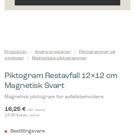
Produkter
/
Andre produkter
/
Piktogrammer og
symboler
/
Magnetiske piktogrammer
Piktogram Restavfall 12×12 cm
Magnetisk Svart
Magnetisk piktogram for avfallsbeholdere
16,25
€
inkl. moms
13,00
€
ekskl. moms
Bestillingsvare