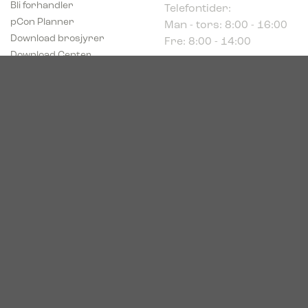
Man - tors: 8:00 - 16:00
pCon Planner
Fre: 8:00 - 14:00
Download brosjyrer
Download Center
Norge
c/o Acconor Postboks
80
1914 Ytre Enebakk
Org. nr. 819 085 072
© 2026. Bica. All rights reserved.