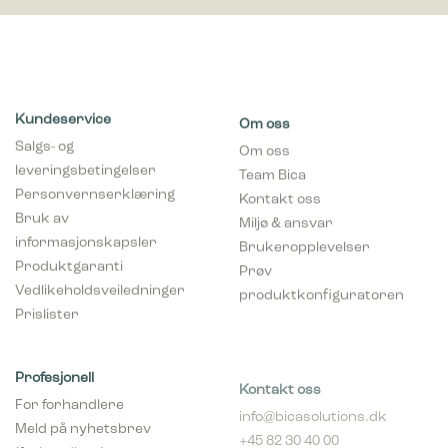
Kundeservice
Om oss
Salgs- og
Om oss
leveringsbetingelser
Team Bica
Personvernserklæring
Kontakt oss
Bruk av
Miljø & ansvar
informasjonskapsler
Brukeropplevelser
Produktgaranti
Prøv
Vedlikeholdsveiledninger
produktkonfiguratoren
Prislister
Profesjonell
Kontakt oss
For forhandlere
info@bicasolutions.dk
Meld på nyhetsbrev
+45 82 30 40 00
(forhandlere)