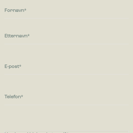
besøkende kommuniserer med nettsteder ved å samle inn og
rapportere informasjon anonymt.
Fornavn
Markedsføring
Markedsførings-cookies brukes til å spore besøkende på
Etternavn
nettsteder. Hensikten er å vise annonser som er relevante og
engasjerende for den enkelte bruker og dermed mer
verdifull for utgivere og tredjeparts annonsører.
E-post
Telefon