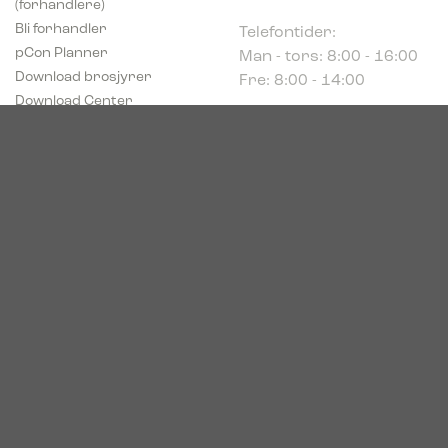
Telefontider:
Bli forhandler
Man - tors: 8:00 - 16:00
pCon Planner
Fre: 8:00 - 14:00
Download brosjyrer
Download Center
Norge
c/o Acconor Postboks
80
1914 Ytre Enebakk
Org. nr. 819 085 072
© 2026. Bica. All rights reserved.