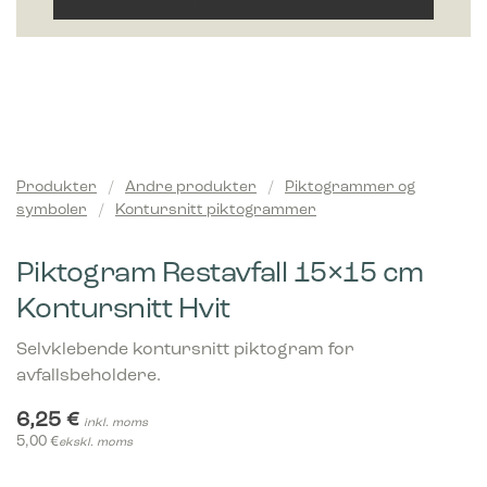
Produkter
/
Andre produkter
/
Piktogrammer og
symboler
/
Kontursnitt piktogrammer
Piktogram Restavfall 15×15 cm
Kontursnitt Hvit
Selvklebende kontursnitt piktogram for
avfallsbeholdere.
6,25
€
inkl. moms
5,00
€
ekskl. moms