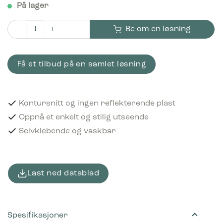
På lager
Be om en løsning
Piktogram Restavfall 15x15 cm Kontursnitt Hvit antall
Få et tilbud på en samlet løsning
Kontursnitt og ingen reflekterende plast
Oppnå et enkelt og stilig utseende
Selvklebende og vaskbar
Last ned datablad
Spesifikasjoner