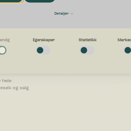
Fornavn
ering
Detaljer
E-post
endig
Egenskaper
Statistikk
Marked
n bedrift. Vi
g
fallsløsning
e cookies bidra til å gjøre en nettside brukbart ved at grunnleggende fun
avigasjon og tilgang til sikre områder av nettstedet. Nettstedet kan ikke f
uten disse informasjonskapslene.
Hva kan vi hjelpe deg med?
.
er
 hele
e-cookies gjør et nettsted for å huske informasjon og endrer måten netts
besøk og salg
eg eller ser ut, ting som ditt foretrukne språk eller den regionen du befinn
k-cookies hjelper eiere til å forstå hvordan besøkende kommuniserer med 
le inn og rapportere informasjon anonymt.