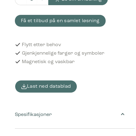
Piktogram Rigid plastics 12x12 cm Magnetisk Lilla antall
Få et tilbud på en samlet løsning
Flytt etter behov
Gjenkjennelige farger og symboler
Magnetisk og vaskbar
Last ned datablad
Spesifikasjoner