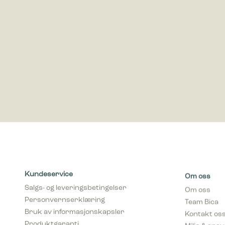
Markedsfø
Markedsfø
annonser 
for utgiv
Kundeservice
Om oss
Salgs- og leveringsbetingelser
Om oss
Personvernserklæring
Team Bica
Bruk av informasjonskapsler
Kontakt os
Produktgaranti
Miljø & ans