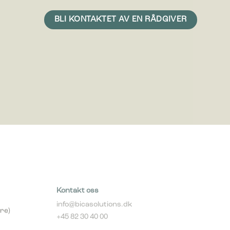
vise
erdifull
Kontakt oss
info@bicasolutions.dk
re)
+45 82 30 40 00
Telefontider: