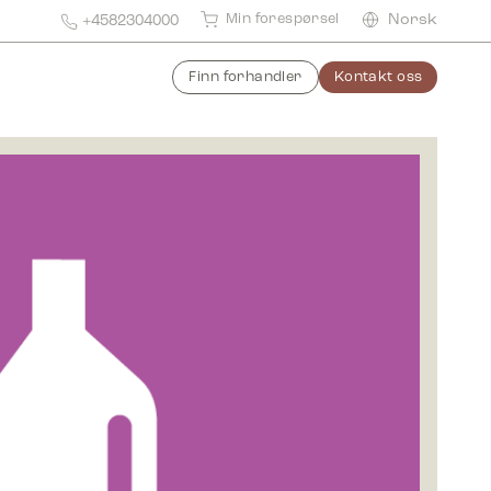
Min forespørsel
Norsk
+4582304000
Finn forhandler
Kontakt oss