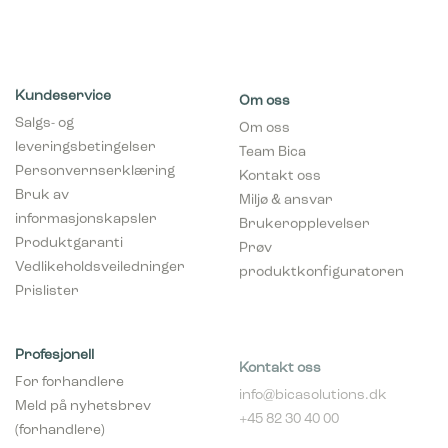
Kundeservice
Om oss
Salgs- og
Om oss
leveringsbetingelser
Team Bica
Personvernserklæring
Kontakt oss
Bruk av
Miljø & ansvar
informasjonskapsler
Brukeropplevelser
Produktgaranti
Prøv
Vedlikeholdsveiledninger
produktkonfiguratoren
Prislister
Profesjonell
Kontakt oss
For forhandlere
info@bicasolutions.dk
Meld på nyhetsbrev
+45 82 30 40 00
(forhandlere)
Telefontider:
Bli forhandler