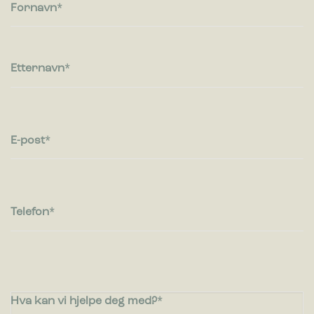
besøkende kommuniserer med nettsteder ved å samle inn og
Fornavn
rapportere informasjon anonymt.
Markedsføring
Markedsførings-cookies brukes til å spore besøkende på
Etternavn
nettsteder. Hensikten er å vise annonser som er relevante og
engasjerende for den enkelte bruker og dermed mer
verdifull for utgivere og tredjeparts annonsører.
E-post
Telefon
Hva kan vi hjelpe deg med?