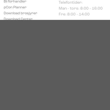
Man - tors: 8:00 - 16:00
pCon Planner
Fre: 8:00 - 14:00
Download brosjyrer
Download Center
Norge
c/o Acconor Postboks
80
1914 Ytre Enebakk
Org. nr. 819 085 072
© 2026. Bica. All rights reserved.