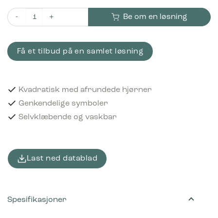
Be om en løsning
Piktogram Soft plastics 12x12 cm Selvklæbende Sort antall
Få et tilbud på en samlet løsning
Kvadratisk med afrundede hjørner
Genkendelige symboler
Selvklæbende og vaskbar
Last ned datablad
Spesifikasjoner