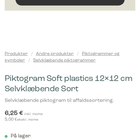
Produkter
/
Andre produkter
/
Piktogrammer og
symboler
/
Selvklæbende piktogrammer
Piktogram Soft plastics 12×12 cm
Selvklæbende Sort
Selvklæbende piktogram til affaldssortering.
6,25
€
inkl. moms
5,00
€
ekskl. moms
På lager