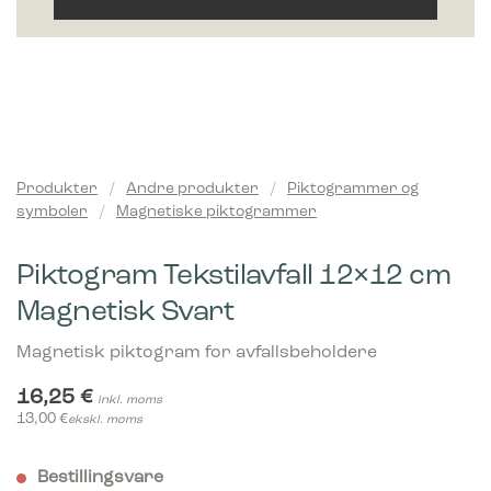
Produkter
/
Andre produkter
/
Piktogrammer og
symboler
/
Magnetiske piktogrammer
Piktogram Tekstilavfall 12×12 cm
Magnetisk Svart
Magnetisk piktogram for avfallsbeholdere
16,25
€
inkl. moms
13,00
€
ekskl. moms
Bestillingsvare