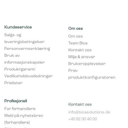
Kundeservice
Om oss
Salgs- og
Om oss
leveringsbetingelser
Team Bica
Personvernserklæring
Kontakt oss
Bruk av
Miljø & ansvar
informasjonskapsler
Brukeropplevelser
Produktgaranti
Prøv
Vedlikeholdsveiledninger
produktkonfiguratoren
Prislister
Profesjonell
Kontakt oss
For forhandlere
info@bicasolutions.dk
Meld på nyhetsbrev
+45 82 30 40 00
(forhandlere)
Telefontider:
Bli forhandler