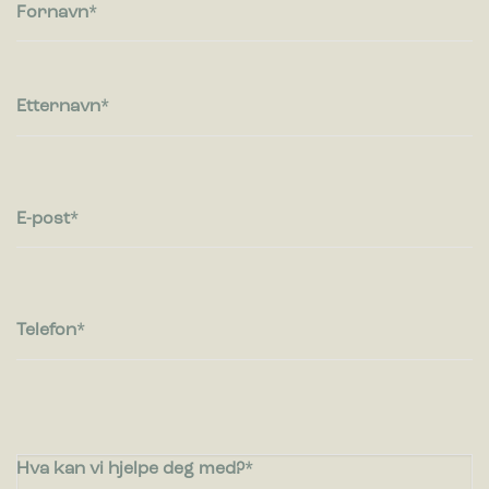
besøkende kommuniserer med nettsteder ved å samle inn og
Fornavn
rapportere informasjon anonymt.
Markedsføring
Markedsførings-cookies brukes til å spore besøkende på
Etternavn
nettsteder. Hensikten er å vise annonser som er relevante og
engasjerende for den enkelte bruker og dermed mer
verdifull for utgivere og tredjeparts annonsører.
E-post
Telefon
Hva kan vi hjelpe deg med?