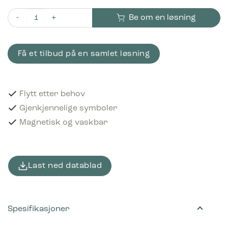
Be om en løsning
Piktogram Tekstilavfall 12x12 cm Magnetisk Svart antall
Få et tilbud på en samlet løsning
Flytt etter behov
Gjenkjennelige symboler
Magnetisk og vaskbar
Last ned datablad
Spesifikasjoner