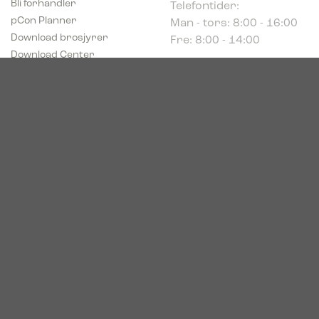
Man - tors: 8:00 - 16:00
pCon Planner
Fre: 8:00 - 14:00
Download brosjyrer
Download Center
Norge
c/o Acconor Postboks
80
1914 Ytre Enebakk
Org. nr. 819 085 072
© 2026. Bica. All rights reserved.