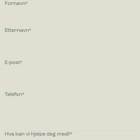
besøkende kommuniserer med nettsteder ved å samle inn og
Fornavn
rapportere informasjon anonymt.
Markedsføring
Markedsførings-cookies brukes til å spore besøkende på
Etternavn
nettsteder. Hensikten er å vise annonser som er relevante og
engasjerende for den enkelte bruker og dermed mer
verdifull for utgivere og tredjeparts annonsører.
E-post
Telefon
Hva kan vi hjelpe deg med?