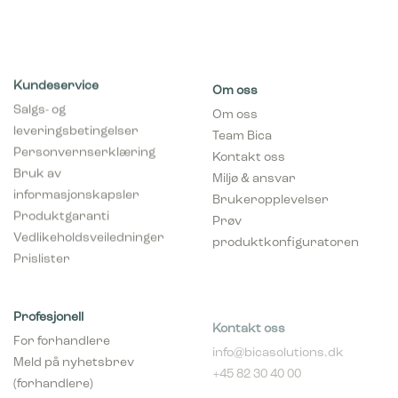
Kundeservice
Om oss
Salgs- og
Om oss
leveringsbetingelser
Team Bica
Personvernserklæring
Kontakt oss
Bruk av
Miljø & ansvar
informasjonskapsler
Brukeropplevelser
Produktgaranti
Prøv
Vedlikeholdsveiledninger
produktkonfiguratoren
Prislister
Profesjonell
Kontakt oss
For forhandlere
info@bicasolutions.dk
Meld på nyhetsbrev
+45 82 30 40 00
(forhandlere)
Telefontider:
Bli forhandler