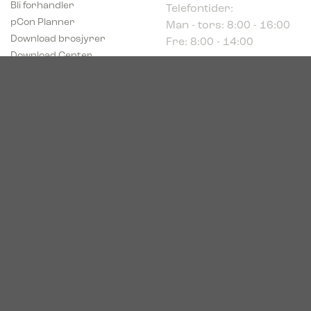
Man - tors: 8:00 - 16:00
pCon Planner
Fre: 8:00 - 14:00
Download brosjyrer
Download Center
Norge
c/o Acconor Postboks
80
1914 Ytre Enebakk
Org. nr. 819 085 072
© 2026. Bica. All rights reserved.