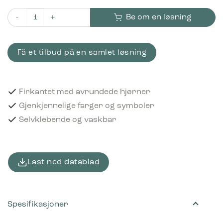
Be om en løsning
Piktogram Textile waste 12x12 cm Selvklebende Bordeaux antal
Få et tilbud på en samlet løsning
Firkantet med avrundede hjørner
Gjenkjennelige farger og symboler
Selvklebende og vaskbar
Last ned datablad
Spesifikasjoner