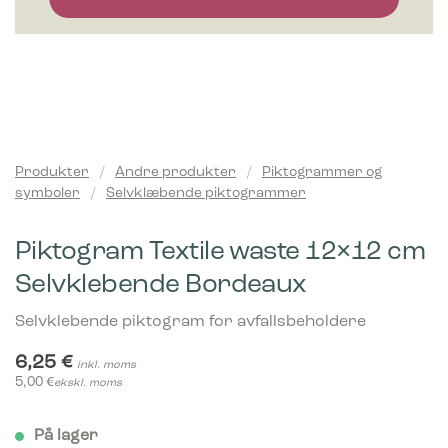
Produkter
/
Andre produkter
/
Piktogrammer og
symboler
/
Selvklæbende piktogrammer
Piktogram Textile waste 12×12 cm
Selvklebende Bordeaux
Selvklebende piktogram for avfallsbeholdere
6,25
€
inkl. moms
5,00
€
ekskl. moms
På lager