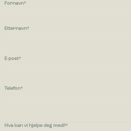
besøkende kommuniserer med nettsteder ved å samle inn og
Fornavn
rapportere informasjon anonymt.
Markedsføring
Markedsførings-cookies brukes til å spore besøkende på
Etternavn
nettsteder. Hensikten er å vise annonser som er relevante og
engasjerende for den enkelte bruker og dermed mer
verdifull for utgivere og tredjeparts annonsører.
E-post
Telefon
Hva kan vi hjelpe deg med?