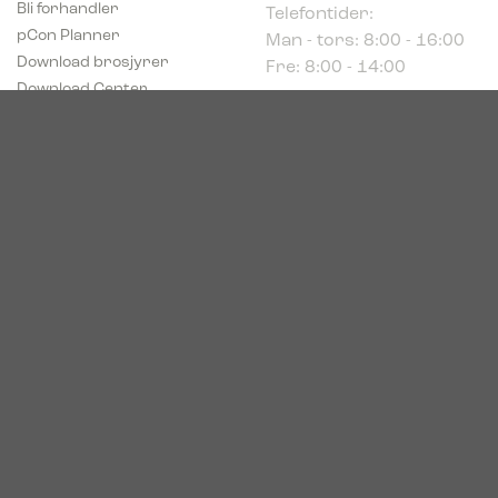
Man - tors: 8:00 - 16:00
pCon Planner
Fre: 8:00 - 14:00
Download brosjyrer
Download Center
Norge
c/o Acconor Postboks
80
1914 Ytre Enebakk
Org. nr. 819 085 072
© 2026. Bica. All rights reserved.