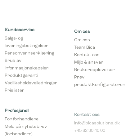
Kundeservice
Om oss
Salgs- og
Om oss
leveringsbetingelser
Team Bica
Personvernserklæring
Kontakt oss
Bruk av
Miljø & ansvar
informasjonskapsler
Brukeropplevelser
Produktgaranti
Prøv
Vedlikeholdsveiledninger
produktkonfiguratoren
Prislister
Profesjonell
Kontakt oss
For forhandlere
info@bicasolutions.dk
Meld på nyhetsbrev
+45 82 30 40 00
(forhandlere)
Telefontider:
Bli forhandler