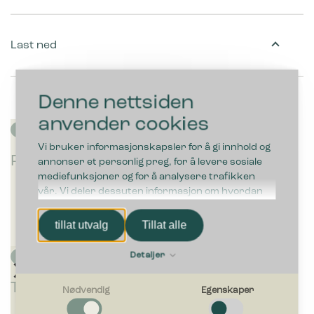
Last ned
Denne nettsiden
anvender cookies
Vi bruker informasjonskapsler for å gi innhold og
P
P
P
Plastposer
annonser et personlig preg, for å levere sosiale
l
l
l
mediefunksjoner og for å analysere trafikken
a
a
a
vår. Vi deler dessuten informasjon om hvordan
s
s
s
du bruker nettstedet vårt, med partnerne våre
t
t
t
innen sosiale medier, annonsering og
tillat utvalg
Tillat alle
p
p
p
analysearbeid, som kan kombinere den med
o
o
o
annen informasjon du har gjort tilgjengelig for
s
s
s
Detaljer
dem, eller som de har samlet inn gjennom din
e
e
e
bruk av tjenestene deres.
r
r
r
Tilbehør
Bi
B
Bi
B
B
Nødvendig
Egenskaper
1
1
1
c
i
c
i
i
0
0
0