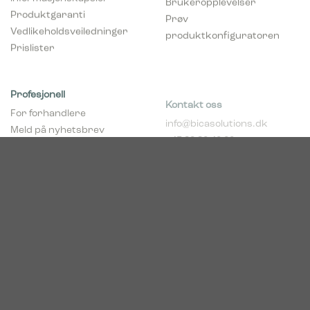
Produktgaranti
Prøv
Vedlikeholdsveiledninger
produktkonfiguratoren
Prislister
Profesjonell
Kontakt oss
For forhandlere
info@bicasolutions.dk
Meld på nyhetsbrev
+45 82 30 40 00
(forhandlere)
Telefontider:
Bli forhandler
Man - tors: 8:00 - 16:00
pCon Planner
Fre: 8:00 - 14:00
Download brosjyrer
Download Center
Norge
c/o Acconor Postboks
80
1914 Ytre Enebakk
Org. nr. 819 085 072