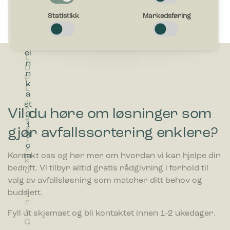
a
c
a
c
c
Nødvendig
0
0
0
Fl
a
M
a
a
Nødvendige cookies bidra til å gjøre en nettside brukbart ved
Statistikk
Markedsføring
li
li
li
a
I
a
I
N
at grunnleggende funksjoner som side navigasjon og tilgang
t
t
t
s
n
g
n
y
til sikre områder av nettstedet. Nettstedet kan ikke fungere
e
e
e
k
n
n
n
H
optimalt uten disse informasjonskapslene.
r
r
r
ei
e
et
e
y
L
L
L
n
r
s
r
ll
D
L
D
Egenskaper
n
b
et
b
e
P
P
P
Preferanse-cookies gjør et nettsted for å huske informasjon
k
e
t
e
s
E
D
E
og endrer måten nettsiden oppfører seg eller ser ut, ting som
a
h
m
h
e
,
E
,
ditt foretrukne språk eller den regionen du befinner deg i.
st
o
e
o
tt
r
,
r
Vil du høre om løsninger som
Ø
l
d
l
f
e
v
e
1
d
4
d
o
Statistikk
gjør avfallssortering enklere?
s
i
s
8
e
st
e
r
Statistikk-cookies hjelper eiere til å forstå hvordan
i
r
i
c
r
k.
r
9
besøkende kommuniserer med nettsteder ved å samle inn og
r
g
r
rapportere informasjon anonymt.
m
9
F
2
5
Kontakt oss og hør mer om hvordan vi kan hjelpe din
k
i
k
5
o
0
li
bedrift. Vi tilbyr alltid gratis rådgivning i forhold til
u
n
u
li
r
li
t
valg av avfallsløsning som matcher ditt behov og
l
T
l
Markedsføring
t
s
t
e
e
r
e
budsjett.
Markedsførings-cookies brukes til å spore besøkende på
e
a
e
r
r
a
r
nettsteder. Hensikten er å vise annonser som er relevante og
r
m
r
s
engasjerende for den enkelte bruker og dermed mer
t
n
t
Fyll ut skjemaet og bli kontaktet innen 1-2 ukedager.
m
a
verdifull for utgivere og tredjeparts annonsører.
G
s
S
e
v