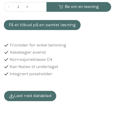
Be om en løsning
Bica Model 5079 Avfallsbeholder 100 liter Med askebeger Svart
Få et tilbud på en samlet løsning
Frontdør for enkel tømming
Askebeger øverst
Korrosjonsklasse C4
Kan festes til underlaget
Integrert poseholder
Last ned datablad