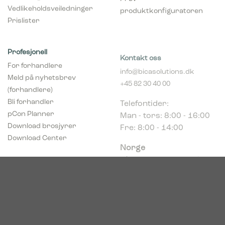
Vedlikeholdsveiledninger
produktkonfiguratoren
Prislister
Profesjonell
Kontakt oss
For forhandlere
info@bicasolutions.dk
Meld på nyhetsbrev
+45 82 30 40 00
(forhandlere)
Telefontider:
Bli forhandler
Man - tors: 8:00 - 16:00
pCon Planner
Fre: 8:00 - 14:00
Download brosjyrer
Download Center
Norge
c/o Acconor Postboks
80
1914 Ytre Enebakk
Org. nr. 819 085 072