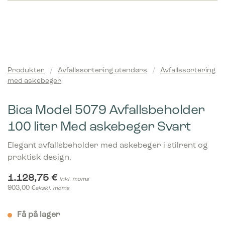
Produkter
/
Avfallssortering utendørs
/
Avfallssortering
med askebeger
Bica Model 5079 Avfallsbeholder
100 liter Med askebeger Svart
Elegant avfallsbeholder med askebeger i stilrent og
praktisk design.
1.128,75
€
inkl. moms
903,00
€
ekskl. moms
Få på lager