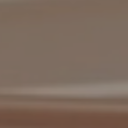
Markedsføring
Markedsførings-cookies brukes til å spore besøkende på
nettsteder. Hensikten er å vise annonser som er relevante og
engasjerende for den enkelte bruker og dermed mer
verdifull for utgivere og tredjeparts annonsører.