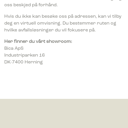
Statistikk
oss beskjed på forhånd.
Statistikk-cookies hjelper eiere til å forstå hvordan
besøkende kommuniserer med nettsteder ved å samle inn og
Hvis du ikke kan besøke oss på adressen, kan vi tilby
rapportere informasjon anonymt.
deg en virtuell omvisning. Du bestemmer ruten og
hvilke avfallsløsninger du vil fokusere på.
Markedsføring
Markedsførings-cookies brukes til å spore besøkende på
Her finner du vårt showroom:
nettsteder. Hensikten er å vise annonser som er relevante og
Bica ApS
engasjerende for den enkelte bruker og dermed mer
Industriparken 16
verdifull for utgivere og tredjeparts annonsører.
DK-7400 Herning