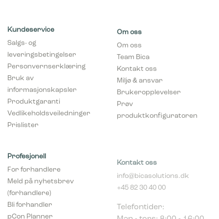
Kundeservice
Om oss
Salgs- og
Om oss
leveringsbetingelser
Team Bica
Personvernserklæring
Kontakt oss
Bruk av
Miljø & ansvar
informasjonskapsler
Brukeropplevelser
Produktgaranti
Prøv
Vedlikeholdsveiledninger
produktkonfiguratoren
Prislister
Profesjonell
Kontakt oss
For forhandlere
info@bicasolutions.dk
Meld på nyhetsbrev
+45 82 30 40 00
(forhandlere)
Telefontider:
Bli forhandler
Man - tors: 8:00 - 16:00
pCon Planner
Fre: 8:00 - 14:00