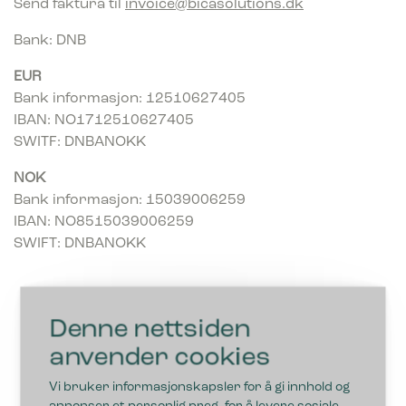
Send faktura til
invoice@bicasolutions.dk
Bank: DNB
EUR
Bank informasjon: 12510627405
IBAN: NO1712510627405
SWITF: DNBANOKK
NOK
Bank informasjon: 15039006259
IBAN: NO8515039006259
SWIFT: DNBANOKK
Denne nettsiden
anvender cookies
Vi bruker informasjonskapsler for å gi innhold og