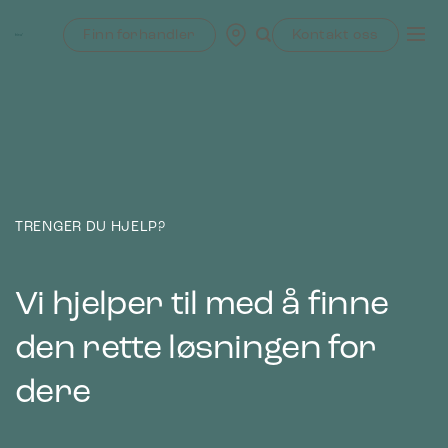
Skip
to
Finn forhandler
Kontakt oss
content
TRENGER DU HJELP?
Vi hjelper til med å finne
den rette løsningen for
dere