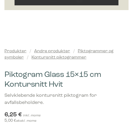
Produkter
/
Andre produkter
/
Piktogrammer og
symboler
/
Kontursnitt piktogrammer
Piktogram Glass 15×15 cm
Kontursnitt Hvit
Selvklebende kontursnitt piktogram for
avfallsbeholdere.
6,25
€
inkl. moms
5,00
€
ekskl. moms