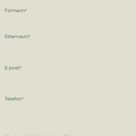
besøkende kommuniserer med nettsteder ved å samle inn og
rapportere informasjon anonymt.
Fornavn
Markedsføring
Markedsførings-cookies brukes til å spore besøkende på
Etternavn
nettsteder. Hensikten er å vise annonser som er relevante og
engasjerende for den enkelte bruker og dermed mer
verdifull for utgivere og tredjeparts annonsører.
E-post
Telefon