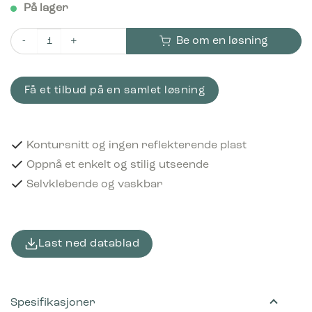
På lager
Be om en løsning
Piktogram Glass 15x15 cm Kontursnitt Hvit antall
Få et tilbud på en samlet løsning
Kontursnitt og ingen reflekterende plast
Oppnå et enkelt og stilig utseende
Selvklebende og vaskbar
Last ned datablad
Spesifikasjoner