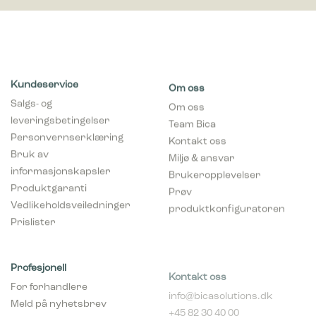
Kundeservice
Om oss
Salgs- og
Om oss
leveringsbetingelser
Team Bica
Personvernserklæring
Kontakt oss
Bruk av
Miljø & ansvar
informasjonskapsler
Brukeropplevelser
Produktgaranti
Prøv
Vedlikeholdsveiledninger
produktkonfiguratoren
Prislister
Profesjonell
Kontakt oss
For forhandlere
info@bicasolutions.dk
Meld på nyhetsbrev
+45 82 30 40 00
(forhandlere)