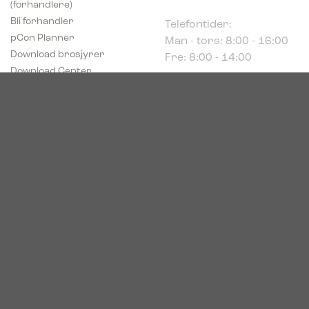
Telefontider:
Bli forhandler
Man - tors: 8:00 - 16:00
pCon Planner
Fre: 8:00 - 14:00
Download brosjyrer
Download Center
Norge
c/o Acconor Postboks
80
1914 Ytre Enebakk
Org. nr. 819 085 072
© 2026. Bica. All rights reserved.