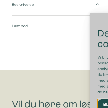
Beskrivelse
Last ned
De
co
Vi br
perso
analy
du br
medie
med a
de ha
Vil du høre om løsni
til