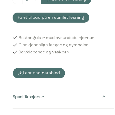
Piktogram Papir for makulering 16x3 cm Selvklebende Blå 
Få et tilbud på en samlet løsning
Rektangulær med avrundede hjørner
Gjenkjennelige farger og symboler
Selvklebende og vaskbar
Last ned datablad
Spesifikasjoner