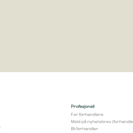
ring
rings-cookies brukes til å spore besøkende på nettsteder. Hensikten er å 
som er relevante og engasjerende for den enkelte bruker og dermed mer v
ere og tredjeparts annonsører.
Profesjonell
For forhandlere
Meld på nyhetsbrev (forhandle
s
Bli forhandler
var
pCon Planner