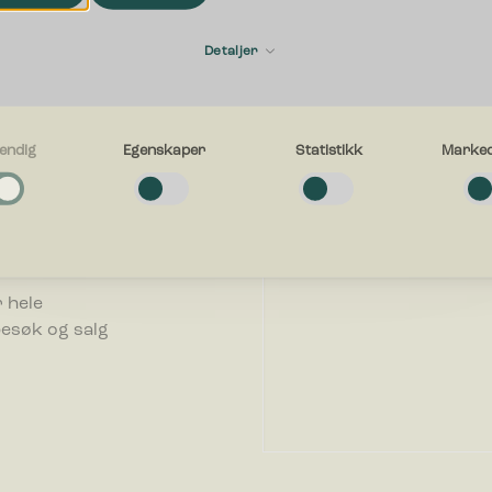
Fornavn
ering
Detaljer
E-post
endig
Egenskaper
Statistikk
Marked
n bedrift. Vi
g
fallsløsning
e cookies bidra til å gjøre en nettside brukbart ved at grunnleggende fun
avigasjon og tilgang til sikre områder av nettstedet. Nettstedet kan ikke f
uten disse informasjonskapslene.
Hva kan vi hjelpe deg med?
.
er
 hele
e-cookies gjør et nettsted for å huske informasjon og endrer måten netts
besøk og salg
eg eller ser ut, ting som ditt foretrukne språk eller den regionen du befinn
k-cookies hjelper eiere til å forstå hvordan besøkende kommuniserer med 
le inn og rapportere informasjon anonymt.