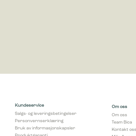
Markedsfø
Markedsfø
annonser 
for utgiv
Kundeservice
Om oss
Salgs- og leveringsbetingelser
Om oss
Personvernserklæring
Team Bica
Bruk av informasjonskapsler
Kontakt os
Produktgaranti
Miljø & ans