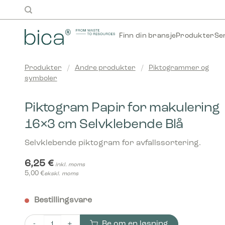
Skip
to
content
Finn din bransje
Produkter
Se
Produkter
/
Andre produkter
/
Piktogrammer og
symboler
Piktogram Papir for makulering
16×3 cm Selvklebende Blå
Selvklebende piktogram for avfallssortering.
6,25
€
inkl. moms
5,00
€
ekskl. moms
Bestillingsvare
Be om en løsning