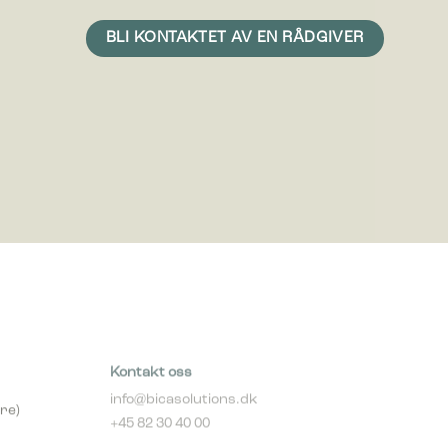
vise
erdifull
Kontakt oss
info@bicasolutions.dk
re)
+45 82 30 40 00
Telefontider: