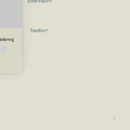
Etternavn
Telefon
sføring
ksjoner
ungere
iden
er deg i.
nettsteder