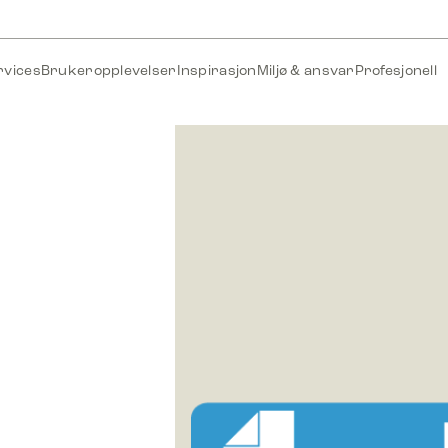
rvices
Brukeropplevelser
Inspirasjon
Miljø & ansvar
Profesjonell