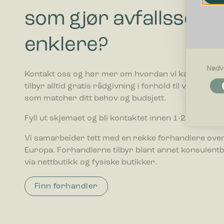
som gjør avfallssort
enklere?
Nødv
Kontakt oss og hør mer om hvordan vi kan hjelpe di
Nødvendi
tilbyr alltid gratis rådgivning i forhold til valg av av
Nødvendig
som matcher ditt behov og budsjett.
som side n
optimalt 
Fyll ut skjemaet og bli kontaktet innen 1-2 ukedager
Egenskap
Vi samarbeider tett med en rekke forhandlere over
Preferans
Europa. Forhandlerne tilbyr blant annet konsulent
oppfører s
via nettbutikk og fysiske butikker.
Statistikk
Finn forhandler
Statistik
ved å sam