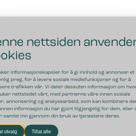
nne nettsiden anvende
okies
uker informasjonskapsler for å gi innhold og annonser et
nlig preg, for å levere sosiale mediefunksjoner og for å
sere trafikken vår. Vi deler dessuten informasjon om hv
uker nettstedet vårt, med partnerne våre innen sosiale
r, annonsering og analysearbeid, som kan kombinere de
nnen informasjon du har gjort tilgjengelig for dem, eller
r samlet inn gjennom din bruk av tjenestene deres.
nger
lat utvalg
Tillat alle