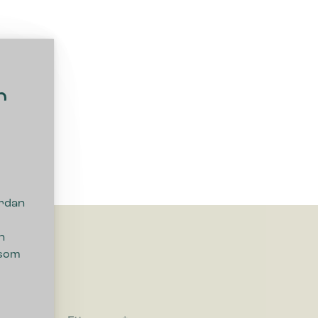
r
ordan
n
 som