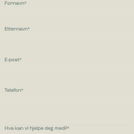
besøkende kommuniserer med nettsteder ved å samle inn og
Fornavn
rapportere informasjon anonymt.
Markedsføring
Markedsførings-cookies brukes til å spore besøkende på
Etternavn
nettsteder. Hensikten er å vise annonser som er relevante og
engasjerende for den enkelte bruker og dermed mer
verdifull for utgivere og tredjeparts annonsører.
E-post
Telefon
Hva kan vi hjelpe deg med?