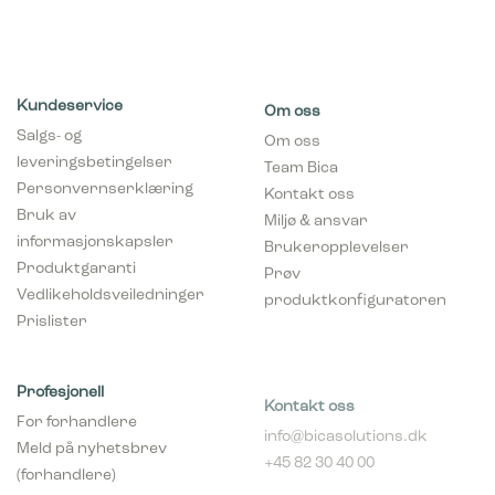
Kundeservice
Om oss
Salgs- og
Om oss
leveringsbetingelser
Team Bica
Personvernserklæring
Kontakt oss
Bruk av
Miljø & ansvar
informasjonskapsler
Brukeropplevelser
Produktgaranti
Prøv
Vedlikeholdsveiledninger
produktkonfiguratoren
Prislister
Profesjonell
Kontakt oss
For forhandlere
info@bicasolutions.dk
Meld på nyhetsbrev
+45 82 30 40 00
(forhandlere)
Telefontider:
Bli forhandler