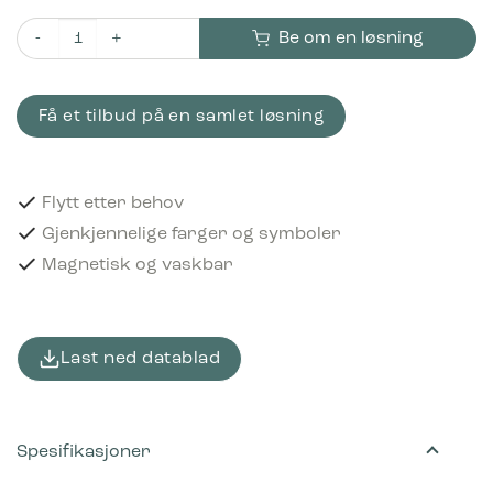
Be om en løsning
Piktogram Refundable 16x3 cm Magnetisk Lysegrønn antall
Få et tilbud på en samlet løsning
Flytt etter behov
Gjenkjennelige farger og symboler
Magnetisk og vaskbar
Last ned datablad
Spesifikasjoner