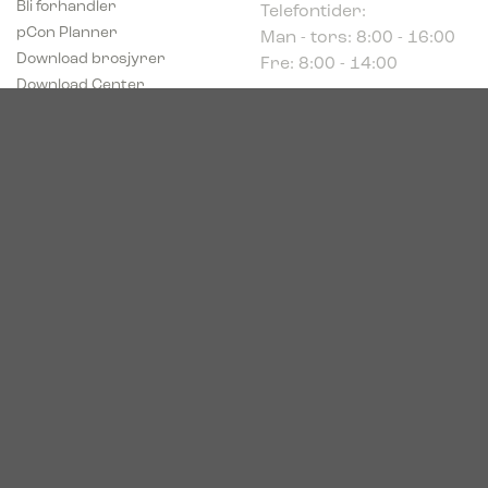
Man - tors: 8:00 - 16:00
pCon Planner
Fre: 8:00 - 14:00
Download brosjyrer
Download Center
Norge
c/o Acconor Postboks
80
1914 Ytre Enebakk
Org. nr. 819 085 072
© 2026. Bica. All rights reserved.