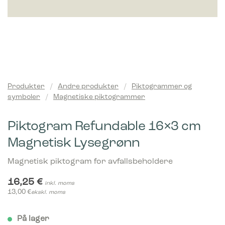
Produkter
/
Andre produkter
/
Piktogrammer og
symboler
/
Magnetiske piktogrammer
Piktogram Refundable 16×3 cm
Magnetisk Lysegrønn
Magnetisk piktogram for avfallsbeholdere
16,25
€
inkl. moms
13,00
€
ekskl. moms
På lager