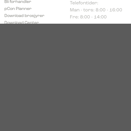
Man - tors: 8:00 - 16:00
pCon Planner
Fre: 8:00 - 14:00
Download brosjyrer
Download Center
Norge
c/o Acconor Postboks
80
1914 Ytre Enebakk
Org. nr. 819 085 072
© 2026. Bica. All rights reserved.