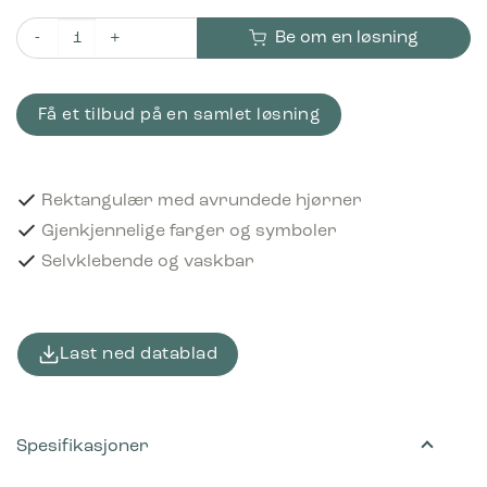
Be om en løsning
Piktogram Papp 16x3 cm Selvklebende Brun antall
Få et tilbud på en samlet løsning
Rektangulær med avrundede hjørner
Gjenkjennelige farger og symboler
Selvklebende og vaskbar
Last ned datablad
Spesifikasjoner