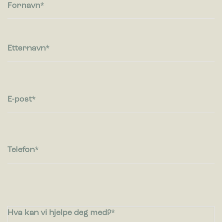
besøkende kommuniserer med nettsteder ved å samle inn og
Fornavn
rapportere informasjon anonymt.
Markedsføring
Markedsførings-cookies brukes til å spore besøkende på
Etternavn
nettsteder. Hensikten er å vise annonser som er relevante og
engasjerende for den enkelte bruker og dermed mer
verdifull for utgivere og tredjeparts annonsører.
E-post
Telefon
Hva kan vi hjelpe deg med?