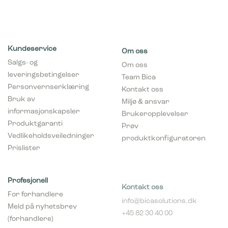
Kundeservice
Om oss
Salgs- og
Om oss
leveringsbetingelser
Team Bica
Personvernserklæring
Kontakt oss
Bruk av
Miljø & ansvar
informasjonskapsler
Brukeropplevelser
Produktgaranti
Prøv
Vedlikeholdsveiledninger
produktkonfiguratoren
Prislister
Profesjonell
Kontakt oss
For forhandlere
info@bicasolutions.dk
Meld på nyhetsbrev
+45 82 30 40 00
(forhandlere)
Telefontider:
Bli forhandler