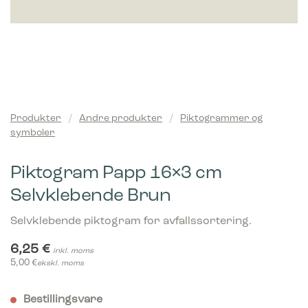
Produkter
/
Andre produkter
/
Piktogrammer og
symboler
Piktogram Papp 16×3 cm
Selvklebende Brun
Selvklebende piktogram for avfallssortering.
6,25
€
inkl. moms
5,00
€
ekskl. moms
Bestillingsvare