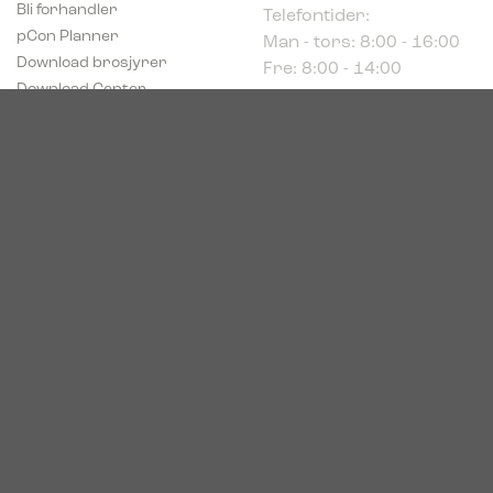
Man - tors: 8:00 - 16:00
pCon Planner
Fre: 8:00 - 14:00
Download brosjyrer
Download Center
Norge
c/o Acconor Postboks
80
1914 Ytre Enebakk
Org. nr. 819 085 072
© 2026. Bica. All rights reserved.