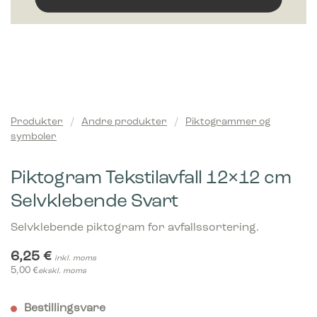
Produkter
/
Andre produkter
/
Piktogrammer og
symboler
Piktogram Tekstilavfall 12×12 cm
Selvklebende Svart
Selvklebende piktogram for avfallssortering.
6,25
€
inkl. moms
5,00
€
ekskl. moms
Bestillingsvare