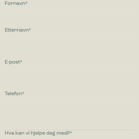
besøkende kommuniserer med nettsteder ved å samle inn og
Fornavn
rapportere informasjon anonymt.
Markedsføring
Markedsførings-cookies brukes til å spore besøkende på
Etternavn
nettsteder. Hensikten er å vise annonser som er relevante og
engasjerende for den enkelte bruker og dermed mer
verdifull for utgivere og tredjeparts annonsører.
E-post
Telefon
Hva kan vi hjelpe deg med?