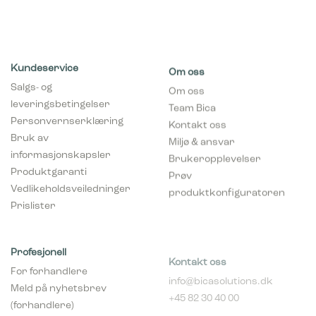
Kundeservice
Om oss
Salgs- og
Om oss
leveringsbetingelser
Team Bica
Personvernserklæring
Kontakt oss
Bruk av
Miljø & ansvar
informasjonskapsler
Brukeropplevelser
Produktgaranti
Prøv
Vedlikeholdsveiledninger
produktkonfiguratoren
Prislister
Profesjonell
Kontakt oss
For forhandlere
info@bicasolutions.dk
Meld på nyhetsbrev
+45 82 30 40 00
(forhandlere)
Telefontider:
Bli forhandler