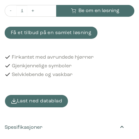
Be om en løsning
Piktogram Tekstilavfall 12x12 cm Selvklebende Svart antall
Få et tilbud på en samlet løsning
Firkantet med avrundede hjørner
Gjenkjennelige symboler
Selvklebende og vaskbar
Last ned datablad
Spesifikasjoner